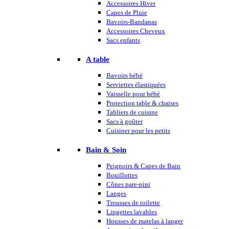
Accessoires Hiver
Capes de Pluie
Bavoirs-Bandanas
Accessoires Cheveux
Sacs enfants
A table
Bavoirs bébé
Serviettes élastiquées
Vaisselle pour bébé
Protection table & chaises
Tabliers de cuisine
Sacs à goûter
Cuisiner pour les petits
Bain & Soin
Peignoirs & Capes de Bain
Bouillottes
Cônes pare-pipi
Langes
Trousses de toilette
Lingettes lavables
Housses de matelas à langer