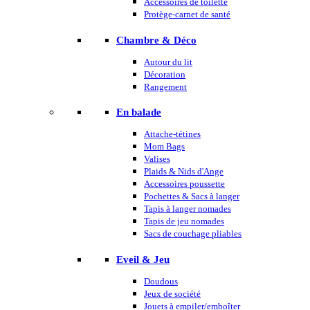
Accessoires de toilette
Protège-carnet de santé
Chambre & Déco
Autour du lit
Décoration
Rangement
En balade
Attache-tétines
Mom Bags
Valises
Plaids & Nids d'Ange
Accessoires poussette
Pochettes & Sacs à langer
Tapis à langer nomades
Tapis de jeu nomades
Sacs de couchage pliables
Eveil & Jeu
Doudous
Jeux de société
Jouets à empiler/emboîter