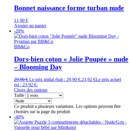
Bonnet naissance forme turban nude
11,90
€
Ajouter au panier
-20%
BB&Co
Dors-bien coton « Jolie Poupée » nude
– Blooming Day
29,90
€
Le prix initial était : 29,90 €.
23,92
€
Le prix actuel
est : 23,92 €.
Choix des options
Taille
Ce produit a plusieurs variations. Les options peuvent être
choisies sur la page du produit
-40%