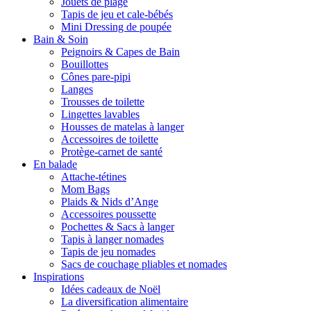
Jouets de plage
Tapis de jeu et cale-bébés
Mini Dressing de poupée
Bain & Soin
Peignoirs & Capes de Bain
Bouillottes
Cônes pare-pipi
Langes
Trousses de toilette
Lingettes lavables
Housses de matelas à langer
Accessoires de toilette
Protège-carnet de santé
En balade
Attache-tétines
Mom Bags
Plaids & Nids d’Ange
Accessoires poussette
Pochettes & Sacs à langer
Tapis à langer nomades
Tapis de jeu nomades
Sacs de couchage pliables et nomades
Inspirations
Idées cadeaux de Noël
La diversification alimentaire