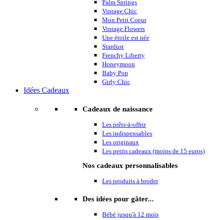
Palm Springs
Vintage Chic
Mon Petit Coeur
Vintage Flowers
Une étoile est née
Stardust
Frenchy Liberty
Honeymoon
Baby Pop
Girly Chic
Idées Cadeaux
Cadeaux de naissance
Les prêts-à-offrir
Les indispensables
Les originaux
Les petits cadeaux (moins de 15 euros)
Nos cadeaux personnalisables
Les produits à broder
Des idées pour gâter...
Bébé jusqu'à 12 mois