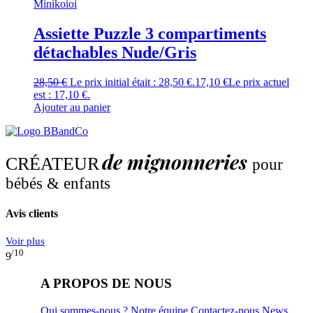
Minikoioi
Assiette Puzzle 3 compartiments
détachables Nude/Gris
28,50
€
Le prix initial était : 28,50 €.
17,10
€
Le prix actuel
est : 17,10 €.
Ajouter au panier
de mignonneries
CRÉATEUR
pour
bébés & enfants
Avis clients
Voir plus
/10
9
A PROPOS DE NOUS
Qui sommes-nous ?
Notre équipe
Contactez-nous
News