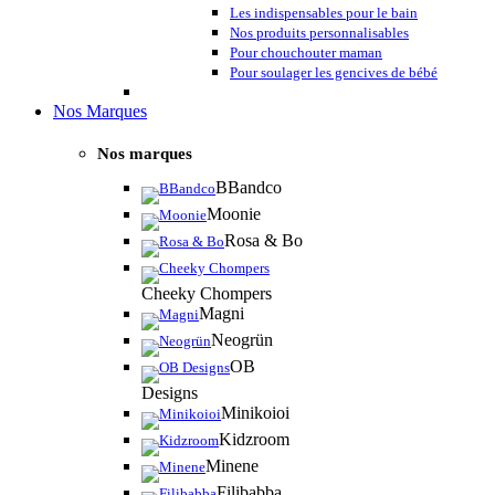
Les indispensables pour le bain
Nos produits personnalisables
Pour chouchouter maman
Pour soulager les gencives de bébé
Nos Marques
Nos marques
BBandco
Moonie
Rosa & Bo
Cheeky Chompers
Magni
Neogrün
OB
Designs
Minikoioi
Kidzroom
Minene
Filibabba