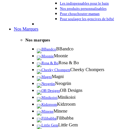
Les indispensables pour le bain
Nos produits personnalisables
Pour chouchouter maman
Pour soulager les gencives de bébé
Nos Marques
Nos marques
BBandco
Moonie
Rosa & Bo
Cheeky Chompers
Magni
Neogrün
OB Designs
Minikoioi
Kidzroom
Minene
Filibabba
Little Gem