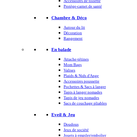
Accessoires de toilette
Protège-carnet de santé
Chambre & Déco
Autour du lit
Décoration
Rangement
En balade
Attache-tétines
Mom Bags
Valises
Plaids & Nids d'Ange
Accessoires poussette
Pochettes & Sacs à langer
Tapis à langer nomades
Tapis de jeu nomades
Sacs de couchage pliables
Eveil & Jeu
Doudous
Jeux de société
Jouets à empiler/emboîter