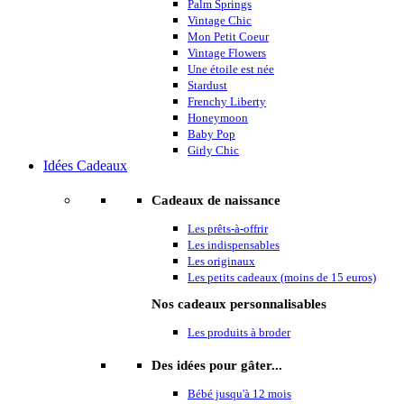
Palm Springs
Vintage Chic
Mon Petit Coeur
Vintage Flowers
Une étoile est née
Stardust
Frenchy Liberty
Honeymoon
Baby Pop
Girly Chic
Idées Cadeaux
Cadeaux de naissance
Les prêts-à-offrir
Les indispensables
Les originaux
Les petits cadeaux (moins de 15 euros)
Nos cadeaux personnalisables
Les produits à broder
Des idées pour gâter...
Bébé jusqu'à 12 mois