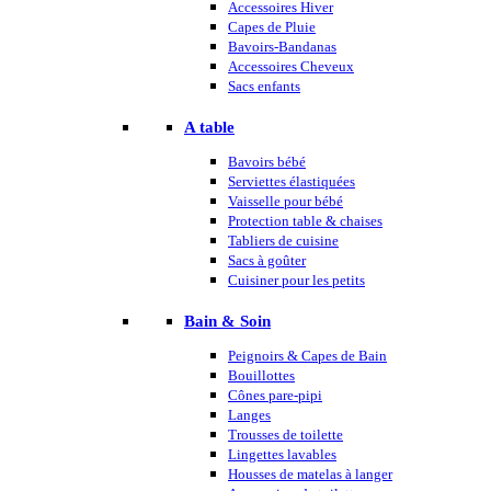
Accessoires Hiver
Capes de Pluie
Bavoirs-Bandanas
Accessoires Cheveux
Sacs enfants
A table
Bavoirs bébé
Serviettes élastiquées
Vaisselle pour bébé
Protection table & chaises
Tabliers de cuisine
Sacs à goûter
Cuisiner pour les petits
Bain & Soin
Peignoirs & Capes de Bain
Bouillottes
Cônes pare-pipi
Langes
Trousses de toilette
Lingettes lavables
Housses de matelas à langer