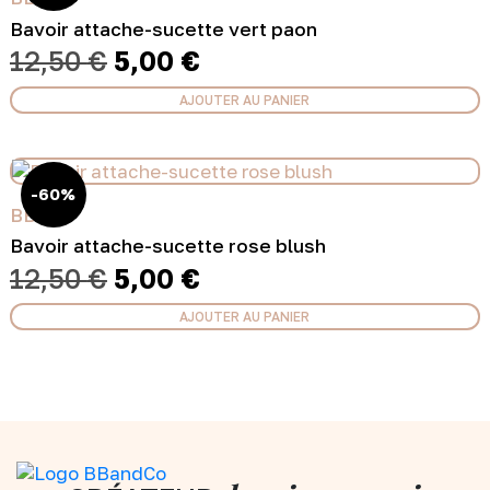
Bavoir attache-sucette vert paon
Le
Le
12,50
€
5,00
€
prix
prix
initial
actuel
AJOUTER AU PANIER
était :
est :
12,50 €.
5,00 €.
-60%
BB&CO
Bavoir attache-sucette rose blush
Le
Le
12,50
€
5,00
€
prix
prix
initial
actuel
AJOUTER AU PANIER
était :
est :
12,50 €.
5,00 €.