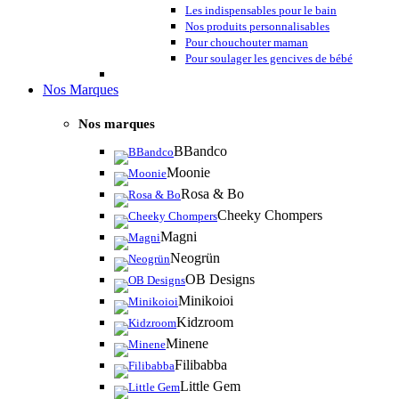
Les indispensables pour le bain
Nos produits personnalisables
Pour chouchouter maman
Pour soulager les gencives de bébé
Nos Marques
Nos marques
BBandco
Moonie
Rosa & Bo
Cheeky Chompers
Magni
Neogrün
OB Designs
Minikoioi
Kidzroom
Minene
Filibabba
Little Gem