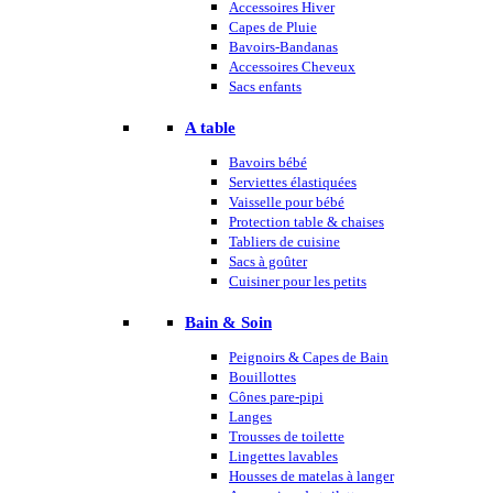
Accessoires Hiver
Capes de Pluie
Bavoirs-Bandanas
Accessoires Cheveux
Sacs enfants
A table
Bavoirs bébé
Serviettes élastiquées
Vaisselle pour bébé
Protection table & chaises
Tabliers de cuisine
Sacs à goûter
Cuisiner pour les petits
Bain & Soin
Peignoirs & Capes de Bain
Bouillottes
Cônes pare-pipi
Langes
Trousses de toilette
Lingettes lavables
Housses de matelas à langer