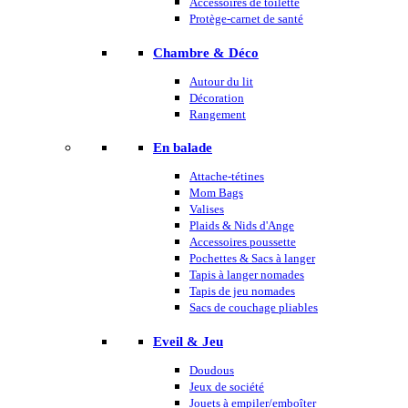
Accessoires de toilette
Protège-carnet de santé
Chambre & Déco
Autour du lit
Décoration
Rangement
En balade
Attache-tétines
Mom Bags
Valises
Plaids & Nids d'Ange
Accessoires poussette
Pochettes & Sacs à langer
Tapis à langer nomades
Tapis de jeu nomades
Sacs de couchage pliables
Eveil & Jeu
Doudous
Jeux de société
Jouets à empiler/emboîter