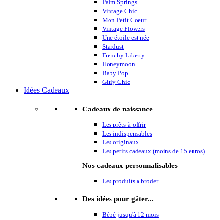
Palm Springs
Vintage Chic
Mon Petit Coeur
Vintage Flowers
Une étoile est née
Stardust
Frenchy Liberty
Honeymoon
Baby Pop
Girly Chic
Idées Cadeaux
Cadeaux de naissance
Les prêts-à-offrir
Les indispensables
Les originaux
Les petits cadeaux (moins de 15 euros)
Nos cadeaux personnalisables
Les produits à broder
Des idées pour gâter...
Bébé jusqu'à 12 mois