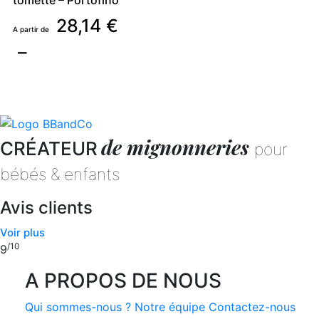
tomette – Portofino
28,14
€
Plage
–
de
Ce
produit
prix :
a
28,14 €
plusieurs
de mignonneries
CRÉATEUR
pour
variations.
à
Les
bébés & enfants
42,32 €
options
peuvent
Avis clients
être
Voir plus
choisies
/10
9
sur
la
A PROPOS DE NOUS
page
du
Qui sommes-nous ?
Notre équipe
Contactez-nous