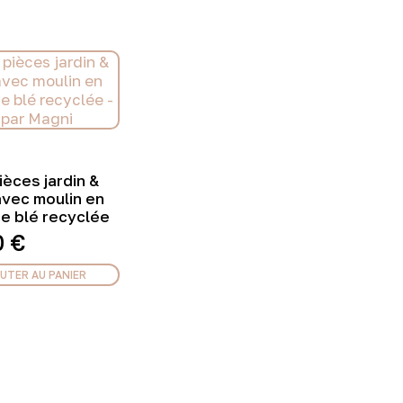
ièces jardin &
avec moulin en
de blé recyclée
0
€
UTER AU PANIER