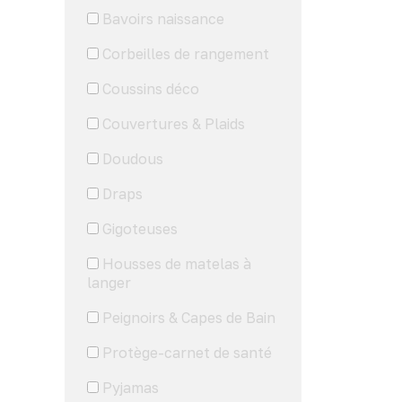
Bavoirs naissance
Corbeilles de rangement
Coussins déco
Couvertures & Plaids
Doudous
Draps
Gigoteuses
Housses de matelas à
langer
Peignoirs & Capes de Bain
Protège-carnet de santé
Pyjamas