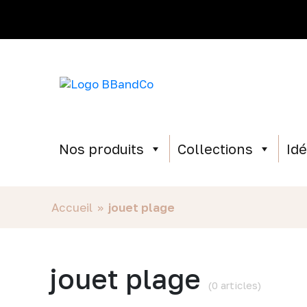
Nos produits
Collections
Id
Accueil
»
jouet plage
jouet plage
(0 articles)