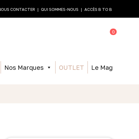
NOUS CONTACTER
QUI SOMMES-NOUS
ACCÈS B TO B
0
Nos Marques
OUTLET
Le Mag