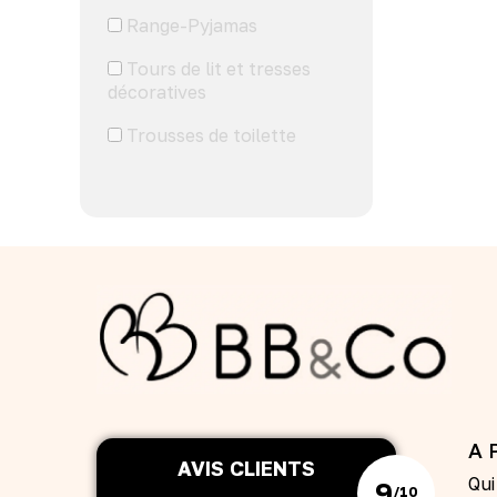
Range-Pyjamas
Tours de lit et tresses
décoratives
Trousses de toilette
A 
AVIS CLIENTS
Qu
9
/10