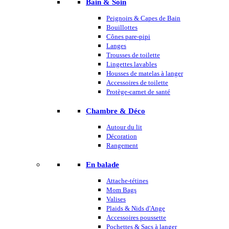
Bain & Soin
Peignoirs & Capes de Bain
Bouillottes
Cônes pare-pipi
Langes
Trousses de toilette
Lingettes lavables
Housses de matelas à langer
Accessoires de toilette
Protège-carnet de santé
Chambre & Déco
Autour du lit
Décoration
Rangement
En balade
Attache-tétines
Mom Bags
Valises
Plaids & Nids d'Ange
Accessoires poussette
Pochettes & Sacs à langer