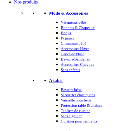
Nos produits
Mode & Accessoires
Vêtements bébé
Bonnets & Chapeaux
Bodys
Pyjamas
Chaussons bébé
Accessoires Hiver
Capes de Pluie
Bavoirs-Bandanas
Accessoires Cheveux
Sacs enfants
A table
Bavoirs bébé
Serviettes élastiquées
Vaisselle pour bébé
Protection table & chaises
Tabliers de cuisine
Sacs à goûter
Cuisiner pour les petits