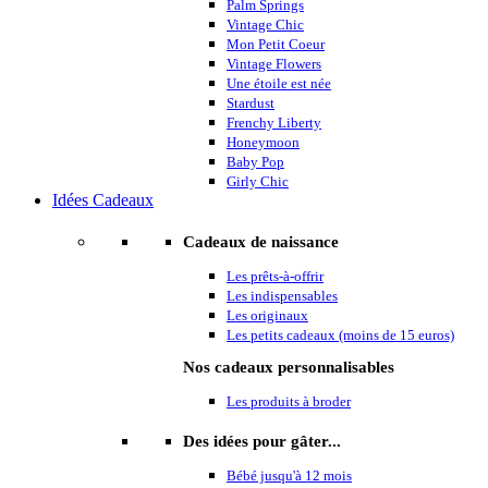
Palm Springs
Vintage Chic
Mon Petit Coeur
Vintage Flowers
Une étoile est née
Stardust
Frenchy Liberty
Honeymoon
Baby Pop
Girly Chic
Idées Cadeaux
Cadeaux de naissance
Les prêts-à-offrir
Les indispensables
Les originaux
Les petits cadeaux (moins de 15 euros)
Nos cadeaux personnalisables
Les produits à broder
Des idées pour gâter...
Bébé jusqu'à 12 mois