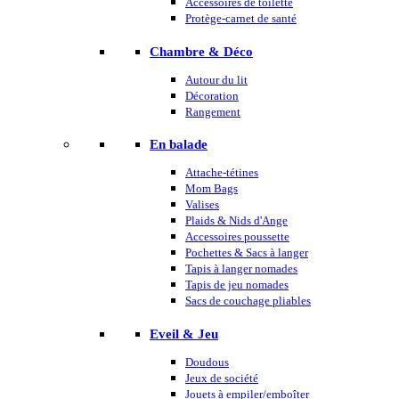
Accessoires de toilette
Protège-carnet de santé
Chambre & Déco
Autour du lit
Décoration
Rangement
En balade
Attache-tétines
Mom Bags
Valises
Plaids & Nids d'Ange
Accessoires poussette
Pochettes & Sacs à langer
Tapis à langer nomades
Tapis de jeu nomades
Sacs de couchage pliables
Eveil & Jeu
Doudous
Jeux de société
Jouets à empiler/emboîter