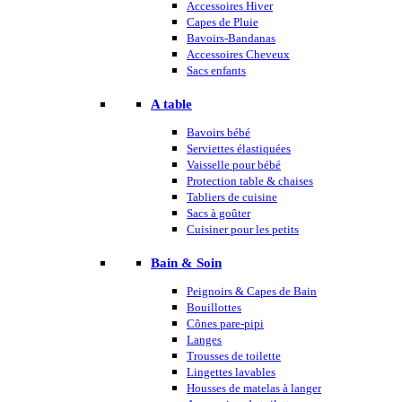
Accessoires Hiver
Capes de Pluie
Bavoirs-Bandanas
Accessoires Cheveux
Sacs enfants
A table
Bavoirs bébé
Serviettes élastiquées
Vaisselle pour bébé
Protection table & chaises
Tabliers de cuisine
Sacs à goûter
Cuisiner pour les petits
Bain & Soin
Peignoirs & Capes de Bain
Bouillottes
Cônes pare-pipi
Langes
Trousses de toilette
Lingettes lavables
Housses de matelas à langer