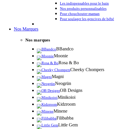
Les indispensables pour le bain
Nos produits personnalisables
Pour chouchouter maman
Pour soulager les gencives de bébé
Nos Marques
Nos marques
BBandco
Moonie
Rosa & Bo
Cheeky Chompers
Magni
Neogrün
OB Designs
Minikoioi
Kidzroom
Minene
Filibabba
Little Gem