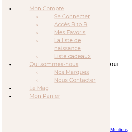
Mode &
Mon Compte
Accessoires
Se Connecter
Vêtements
Accès B to B
bébé
Mes Favoris
»
Accueil
tapis à langer
Bonnets &
La liste de
Chapeaux
naissance
Bodys
Liste cadeaux
de mignonneries
CRÉATEUR
pour
Qui sommes-nous
Pyjamas
bébés & enfants
Chaussons
Nos Marques
bébé
Nous Contacter
Le Mag
Accessoires
Avis clients
Mon Panier
Hiver
Capes de
Voir plus
Pluie
A PROPOS DE NOUS
Bavoirs-
Bandanas
Qui sommes-nous ?
Notre équipe
Contactez-nous
News
Mentions