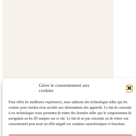
Corbeilles
de
rangement
Maxi
Paniers de
rangement
Collections
Secret Cottage
– NOUVEAU
Enchanted
Garden –
Gérer le consentement aux
cookies
NOUVEAU
Ajouter un produit
Cosy Forest –
Pour offrir les meilleures expériences, nous utilisons des technologies telles que les
cookies pour stocker et/ou accéder aux informations des appareils. Le fait de consentir
NOUVEAU
choisissez un produit
Qté
à ces technologies nous permettra de traiter des données telles que le comportement de
Forêt
navigation ou les ID uniques sur ce site. Le fait de ne pas consentir ou de retirer son
consentement peut avoir un effet négatif sur certaines caractéristiques et fonctions.
enchantée
Ajouter un produit
Annuler
Afternoon
Cart