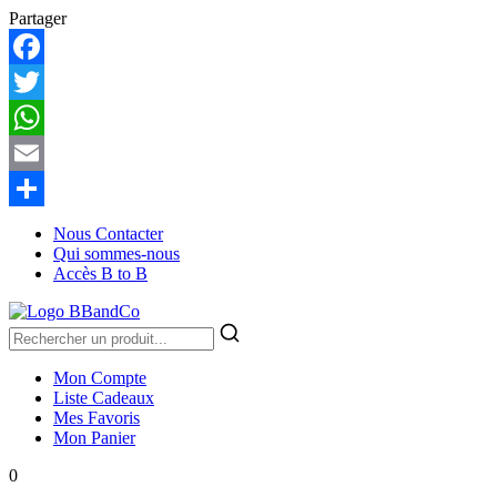
Partager
Facebook
Twitter
WhatsApp
Email
Partager
Nous Contacter
Qui sommes-nous
Accès B to B
Mon Compte
Liste Cadeaux
Mes Favoris
Mon Panier
0