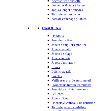
Accessoires poussette
Pochettes & Sacs à langer
Tapis à langer nomades
Tapis de jeu nomades
Sacs de couchage pliables
Eveil & Jeu
Doudous
Jeux de société
Jouets à empiler/emboîter
Jouets de bain
Jouets de plage
Jouets en bois
Jouets d'imitation
Livres
Loisirs créatifs
Puzzles
Veilleuses et aide au sommeil
Projecteurs lumineux muraux
Jeux éducatifs & innovants
Peluches
Jouets d'éveil
Hochets & Anneaux de dentition
Tapis de jeu et cale-bébés