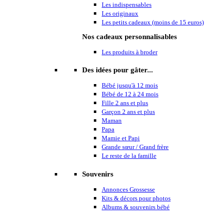
Les indispensables
Les originaux
Les petits cadeaux (moins de 15 euros)
Nos cadeaux personnalisables
Les produits à broder
Des idées pour gâter...
Bébé jusqu'à 12 mois
Bébé de 12 à 24 mois
Fille 2 ans et plus
Garçon 2 ans et plus
Maman
Papa
Mamie et Papi
Grande sœur / Grand frère
Le reste de la famille
Souvenirs
Annonces Grossesse
Kits & décors pour photos
Albums & souvenirs bébé