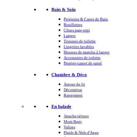
Bain & Soin
Peignoirs & Capes de Bain
Bouillottes
Cônes pare-pipi
Langes
Trousses de toilette
Lingettes lavables
Housses de matelas à langer
Accessoires de toilette
Protège-carnet de santé
Chambre & Déco
Autour du lit
Décoration
Rangement
En balade
Attache-tétines
Mom Bags
Valises
Plaids & Nids d'Ange