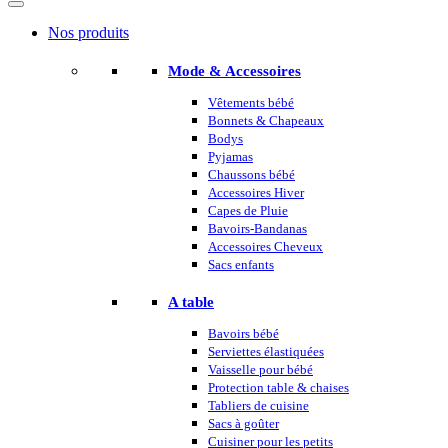
Nos produits
Mode & Accessoires
Vêtements bébé
Bonnets & Chapeaux
Bodys
Pyjamas
Chaussons bébé
Accessoires Hiver
Capes de Pluie
Bavoirs-Bandanas
Accessoires Cheveux
Sacs enfants
A table
Bavoirs bébé
Serviettes élastiquées
Vaisselle pour bébé
Protection table & chaises
Tabliers de cuisine
Sacs à goûter
Cuisiner pour les petits