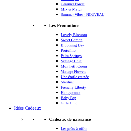
Caramel Forest
Mix & Match
Summer Vibes - NOUVEAU
Les Promotions
Lovely Blossom
Sweet Garden
Blooming Day
Portofino
Palm Springs
Vintage Chic
Mon Petit Coeur
Vintage Flowers
Une étoile est née
Stardust
Frenchy Liberty
Honeymoon
Baby Pop
Girly Chic
Idées Cadeaux
Cadeaux de naissance
Les prêts-à-offrir