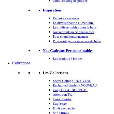
Mini Dressing de poupée
Inspiration
Départ en vacances
La diversification alimentaire
Les indispensables pour le bain
Nos produits personnalisables
Pour chouchouter maman
Pour soulager les gencives de bébé
Nos Cadeaux Personnalisables
Les produits à broder
Collections
Les Collections
Secret Cottage - NOUVEAU
Enchanted Garden - NOUVEAU
Cosy Forest - NOUVEAU
Afternoon Tea
Coton Gaufré
DayDream
Forêt enchantée
Soft Stripes