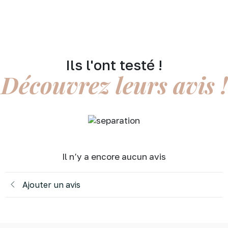
page
du
produit
Ils l'ont testé !
Découvrez leurs avis !
Il n’y a encore aucun avis
Ajouter un avis