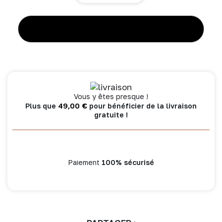
Tresse
décorative
ouatinée
AJOUTER AU PANIER
200
cm
rayé
rose
-
Soft
Vous y êtes presque !
Stripes
49,00
€
Plus que
pour bénéficier de la livraison
gratuite !
Paiement
100% sécurisé