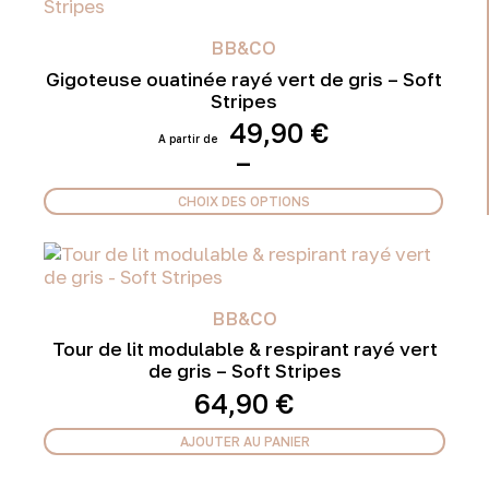
BB&CO
Gigoteuse ouatinée rayé vert de gris – Soft
Stripes
49,90
€
Plage
–
de
prix :
CHOIX DES OPTIONS
49,90 €
Ce
à
produit
56,90 €
a
plusieurs
variations.
BB&CO
Les
Tour de lit modulable & respirant rayé vert
options
de gris – Soft Stripes
peuvent
64,90
€
être
choisies
AJOUTER AU PANIER
sur
la