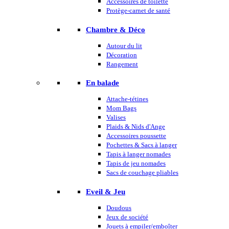
Accessoires de toilette
Protège-carnet de santé
Chambre & Déco
Autour du lit
Décoration
Rangement
En balade
Attache-tétines
Mom Bags
Valises
Plaids & Nids d'Ange
Accessoires poussette
Pochettes & Sacs à langer
Tapis à langer nomades
Tapis de jeu nomades
Sacs de couchage pliables
Eveil & Jeu
Doudous
Jeux de société
Jouets à empiler/emboîter