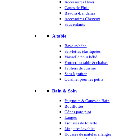
Accessoires Hiver
Capes de Pluie
Bavoirs-Bandanas
Accessoires Cheveux
Sacs enfants
A table
Bavoirs bébé
Serviettes élastiquées
Vaisselle pour bébé
Protection table & chaises
Tabliers de cuisine
Sacs à goûter
Cuisiner pour les petits
Bain & Soin
Peignoirs & Capes de Bain
Bouillottes
Cônes pare-pipi
Langes
Trousses de toilette
Lingettes lavables
Housses de matelas à langer