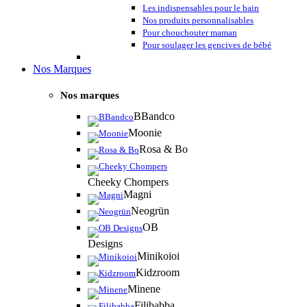
Les indispensables pour le bain
Nos produits personnalisables
Pour chouchouter maman
Pour soulager les gencives de bébé
Nos Marques
Nos marques
BBandco
Moonie
Rosa & Bo
Cheeky Chompers
Magni
Neogrün
OB
Designs
Minikoioi
Kidzroom
Minene
Filibabba