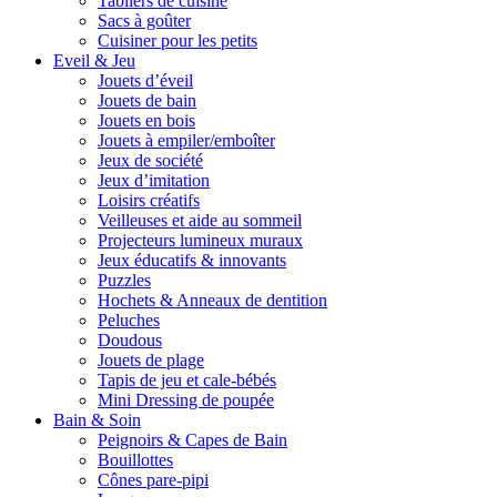
Tabliers de cuisine
Sacs à goûter
Cuisiner pour les petits
Eveil & Jeu
Jouets d’éveil
Jouets de bain
Jouets en bois
Jouets à empiler/emboîter
Jeux de société
Jeux d’imitation
Loisirs créatifs
Veilleuses et aide au sommeil
Projecteurs lumineux muraux
Jeux éducatifs & innovants
Puzzles
Hochets & Anneaux de dentition
Peluches
Doudous
Jouets de plage
Tapis de jeu et cale-bébés
Mini Dressing de poupée
Bain & Soin
Peignoirs & Capes de Bain
Bouillottes
Cônes pare-pipi