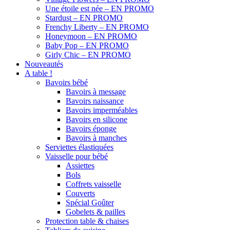
Une étoile est née – EN PROMO
Stardust – EN PROMO
Frenchy Liberty – EN PROMO
Honeymoon – EN PROMO
Baby Pop – EN PROMO
Girly Chic – EN PROMO
Nouveautés
A table !
Bavoirs bébé
Bavoirs à message
Bavoirs naissance
Bavoirs imperméables
Bavoirs en silicone
Bavoirs éponge
Bavoirs à manches
Serviettes élastiquées
Vaisselle pour bébé
Assiettes
Bols
Coffrets vaisselle
Couverts
Spécial Goûter
Gobelets & pailles
Protection table & chaises