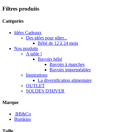
Filtres produits
Catégories
Idées Cadeaux
Des idées pour gâter...
Bébé de 12 à 24 mois
Nos produits
A table !
Bavoirs bébé
Bavoirs à manches
Bavoirs imperméables
Inspirations
La diversification alimentaire
OUTLET
SOLDES D'HIVER
Marque
BB&Co
Bumkins
Taille