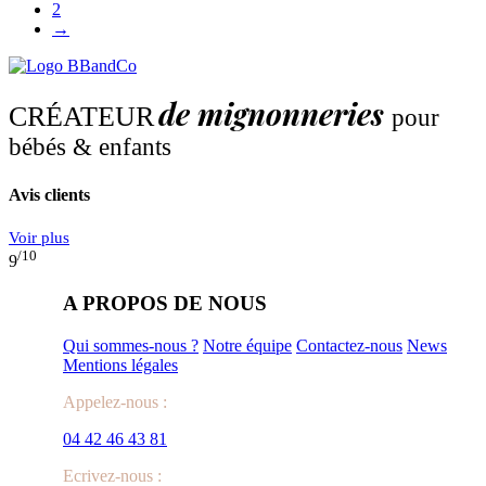
2
→
de mignonneries
CRÉATEUR
pour
bébés & enfants
Avis clients
Voir plus
/10
9
A PROPOS DE NOUS
Qui sommes-nous ?
Notre équipe
Contactez-nous
News
Mentions légales
Appelez-nous :
04 42 46 43 81
Ecrivez-nous :