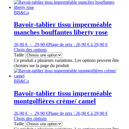
BB&Co
Bavoir-tablier tissu imperméable
manches bouffantes liberty rose
26,90
€
–
29,90
€
Plage de prix : 26,90 € à 29,90 €
Choix des options
Taille
Ce produit a plusieurs variations. Les options peuvent être
choisies sur la page du produit
BB&Co
Bavoir-tablier tissu imperméable
montgolfières crème/ camel
26,90
€
–
29,90
€
Plage de prix : 26,90 € à 29,90 €
Choix des options
Taille