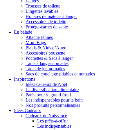
Langes
Trousses de toilette
Lingettes lavables
Housses de matelas à langer
Accessoires de toilette
Protège-carnet de santé
En balade
Attache-tétines
Mom Bags
Plaids & Nids d’Ange
Accessoires poussette
Pochettes & Sacs à langer
Tapis à langer nomades
Tapis de jeu nomades
Sacs de couchage pliables et nomades
Inspirations
Idées cadeaux de Noël
La diversification alimentaire
Parés pour le grand froid
Les indispensables pour le bain
Nos produits personnalisables
Idées Cadeaux
Cadeaux de Naissance
Les prêts-à-offrir
Les indispensables