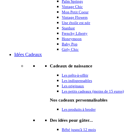
Palm Springs
Vintage Chic
Mon Petit Coeur
Vintage Flowers
Une étoile est née
Stardust
Frenchy Liberty
Honeymoon
Baby Pop
Girly Chic
Idées Cadeaux
Cadeaux de naissance
Les prêts-à-offrir
Les indispensables
Les originaux
Les petits cadeaux (moins de 15 euros)
Nos cadeaux personnalisables
Les produits à broder
Des idées pour gâter...
Bébé jusqu'à 12 mois