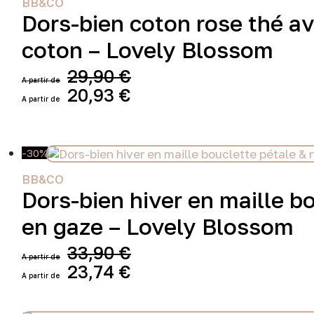
BB&CO
Dors-bien coton rose thé a
coton – Lovely Blossom
29,90
€
Le
20,93
€
prix
Le
Ce
initial
prix
produit
était :
actuel
a
29,90 €.
est :
-30%
plusieurs
20,93 €.
variations.
BB&CO
Les
Dors-bien hiver en maille 
options
peuvent
en gaze – Lovely Blossom
être
choisies
33,90
€
sur
Le
23,74
€
la
prix
Le
page
Ce
initial
prix
du
produit