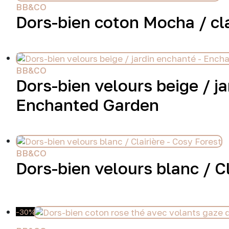
BB&CO
la
Dors-bien coton Mocha / cla
page
du
produit
BB&CO
Dors-bien velours beige / j
Enchanted Garden
BB&CO
Dors-bien velours blanc / C
-30%