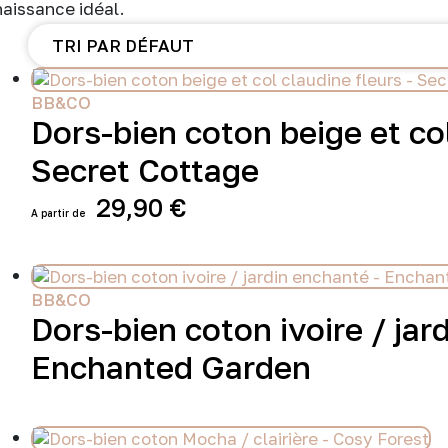
aissance idéal.
BB&CO
Dors-bien coton beige et col
Secret Cottage
29,90
€
Ce
produit
a
plusieurs
BB&CO
variations.
Dors-bien coton ivoire / jar
Les
Enchanted Garden
options
peuvent
être
choisies
sur