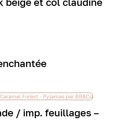
k beige et col claudine
 enchantée
de / imp. feuillages –