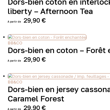
Dors-bien coton en interloc
produit
Les
liberty – Afternoon Tea
options
peuvent
29,90
€
être
choisies
Ce
sur
produit
la
a
page
plusieurs
BB&CO
du
variations.
Dors-bien en coton – Forêt
produit
Les
options
29,90
€
peuvent
Ce
être
produit
choisies
a
sur
plusieurs
BB&CO
la
variations.
Dors-bien en jersey cassona
page
Les
du
Caramel Forest
options
produit
peuvent
29,90
€
être