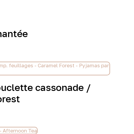
chantée
ouclette cassonade /
orest