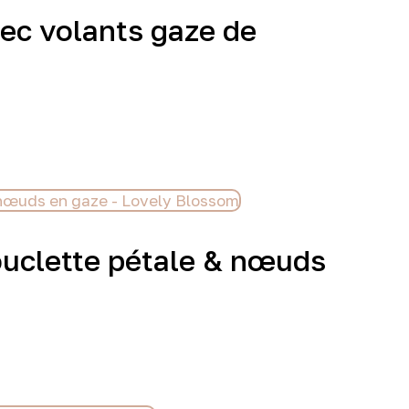
vec volants gaze de
bouclette pétale & nœuds