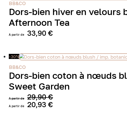
du
plusieurs
BB&CO
produit
variations.
Dors-bien hiver en velours 
Les
Afternoon Tea
options
peuvent
33,90
€
être
choisies
Ce
sur
produit
la
a
page
-30%
plusieurs
du
variations.
BB&CO
produit
Les
Dors-bien coton à nœuds bl
options
peuvent
Sweet Garden
être
choisies
29,90
€
sur
Le
20,93
€
la
prix
Le
page
Ce
initial
prix
du
produit
était :
actuel
produit
a