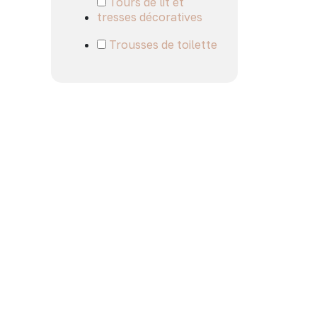
Tours de lit et
tresses décoratives
Trousses de toilette