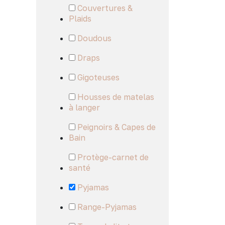
Couvertures &
Plaids
Doudous
Draps
Gigoteuses
Housses de matelas
à langer
Peignoirs & Capes de
Bain
Protège-carnet de
santé
Pyjamas
Range-Pyjamas