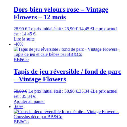
Dors-bien velours rose – Vintage
Flowers – 12 mois
28,90
€
Le prix initial était : 28,90 €.
14,45
€
Le prix actuel
est : 14,45 €.
Lire la suite
-40%
BB&Co
Tapis de jeu réversible / fond de parc
– Vintage Flowers
58,90
€
Le prix initial était : 58,90 €.
35,34
€
Le prix actuel
est : 35,34 €.
Ajouter au panier
-60%
BB&Co