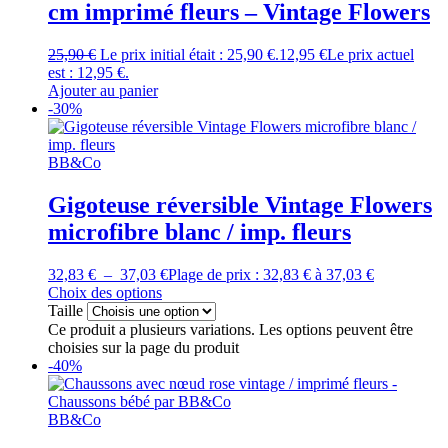
cm imprimé fleurs – Vintage Flowers
25,90
€
Le prix initial était : 25,90 €.
12,95
€
Le prix actuel
est : 12,95 €.
Ajouter au panier
-30%
BB&Co
Gigoteuse réversible Vintage Flowers
microfibre blanc / imp. fleurs
32,83
€
–
37,03
€
Plage de prix : 32,83 € à 37,03 €
Choix des options
Taille
Ce produit a plusieurs variations. Les options peuvent être
choisies sur la page du produit
-40%
BB&Co