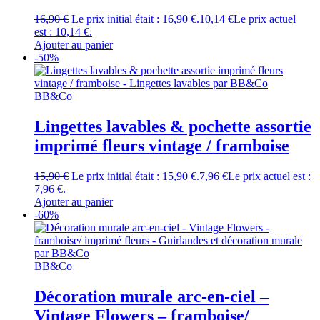
16,90
€
Le prix initial était : 16,90 €.
10,14
€
Le prix actuel
est : 10,14 €.
Ajouter au panier
-50%
BB&Co
Lingettes lavables & pochette assortie
imprimé fleurs vintage / framboise
15,90
€
Le prix initial était : 15,90 €.
7,96
€
Le prix actuel est :
7,96 €.
Ajouter au panier
-60%
BB&Co
Décoration murale arc-en-ciel –
Vintage Flowers – framboise/