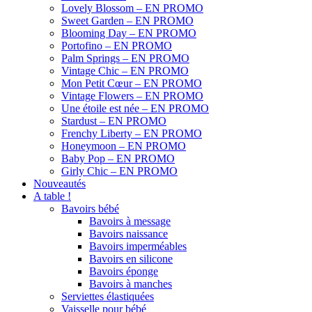
Lovely Blossom – EN PROMO
Sweet Garden – EN PROMO
Blooming Day – EN PROMO
Portofino – EN PROMO
Palm Springs – EN PROMO
Vintage Chic – EN PROMO
Mon Petit Cœur – EN PROMO
Vintage Flowers – EN PROMO
Une étoile est née – EN PROMO
Stardust – EN PROMO
Frenchy Liberty – EN PROMO
Honeymoon – EN PROMO
Baby Pop – EN PROMO
Girly Chic – EN PROMO
Nouveautés
A table !
Bavoirs bébé
Bavoirs à message
Bavoirs naissance
Bavoirs imperméables
Bavoirs en silicone
Bavoirs éponge
Bavoirs à manches
Serviettes élastiquées
Vaisselle pour bébé