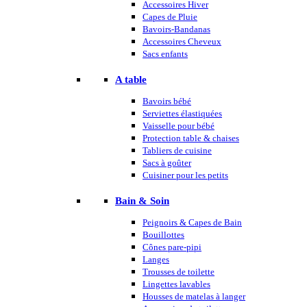
Accessoires Hiver
Capes de Pluie
Bavoirs-Bandanas
Accessoires Cheveux
Sacs enfants
A table
Bavoirs bébé
Serviettes élastiquées
Vaisselle pour bébé
Protection table & chaises
Tabliers de cuisine
Sacs à goûter
Cuisiner pour les petits
Bain & Soin
Peignoirs & Capes de Bain
Bouillottes
Cônes pare-pipi
Langes
Trousses de toilette
Lingettes lavables
Housses de matelas à langer