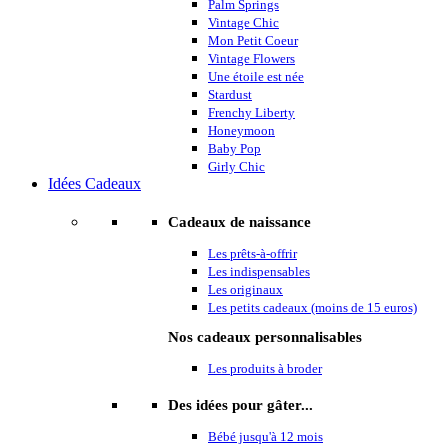
Palm Springs
Vintage Chic
Mon Petit Coeur
Vintage Flowers
Une étoile est née
Stardust
Frenchy Liberty
Honeymoon
Baby Pop
Girly Chic
Idées Cadeaux
Cadeaux de naissance
Les prêts-à-offrir
Les indispensables
Les originaux
Les petits cadeaux (moins de 15 euros)
Nos cadeaux personnalisables
Les produits à broder
Des idées pour gâter...
Bébé jusqu'à 12 mois