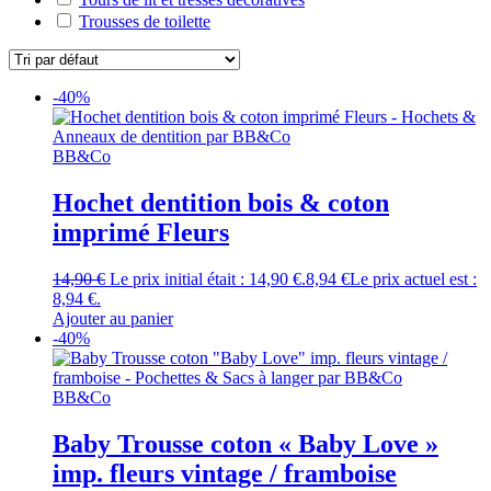
Trousses de toilette
-40%
BB&Co
Hochet dentition bois & coton
imprimé Fleurs
14,90
€
Le prix initial était : 14,90 €.
8,94
€
Le prix actuel est :
8,94 €.
Ajouter au panier
-40%
BB&Co
Baby Trousse coton « Baby Love »
imp. fleurs vintage / framboise