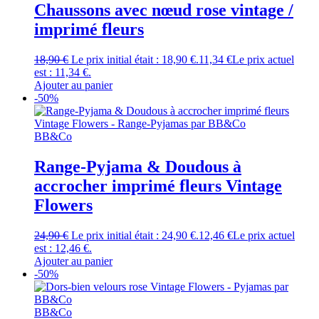
Chaussons avec nœud rose vintage /
imprimé fleurs
18,90
€
Le prix initial était : 18,90 €.
11,34
€
Le prix actuel
est : 11,34 €.
Ajouter au panier
-50%
BB&Co
Range-Pyjama & Doudous à
accrocher imprimé fleurs Vintage
Flowers
24,90
€
Le prix initial était : 24,90 €.
12,46
€
Le prix actuel
est : 12,46 €.
Ajouter au panier
-50%
BB&Co