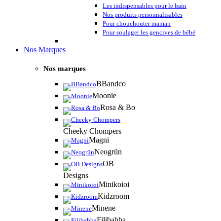
Les indispensables pour le bain
Nos produits personnalisables
Pour chouchouter maman
Pour soulager les gencives de bébé
Nos Marques
Nos marques
BBandco
Moonie
Rosa & Bo
Cheeky Chompers
Magni
Neogrün
OB
Designs
Minikoioi
Kidzroom
Minene
Filibabba