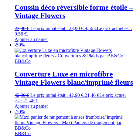
Coussin déco réversible forme étoile –
Vintage Flowers
23,90
€
Le prix initial était : 23,90 €.
9,56
€
Le prix actuel est :
9,56 €.
Ajouter au panier
-50%
BB&Co
Couverture Luxe en microfibre
Vintage Flowers blanc/imprimé fleurs
42,90
€
Le prix initial était : 42,90 €.
21,46
€
Le prix actuel
est : 21,46 €.
Ajouter au panier
-50%
BB&Co