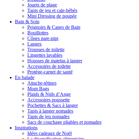
Jouets de plage
Tapis de jeu et cale-bébés
Mini Dressing de poupée
Bain & Soin
Peignoirs & Capes de Bain
Bouillottes
Cônes pare-pipi
Langes
Trousses de toilette
Lingettes lavables
Housses de matelas à langer
Accessoires de toilette
Protège-carnet de santé
En balade
Attache-tétines
Mom Bags
Plaids & Nids d’Ange
Accessoires poussette
Pochettes & Sacs à langer
Tapis à langer nomades
Tapis de jeu nomades
Sacs de couchage pliables et nomades
Inspirations
Idées cadeaux de Noël
La diversification alimentaire