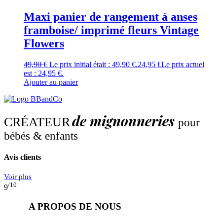
Maxi panier de rangement à anses
framboise/ imprimé fleurs Vintage
Flowers
49,90
€
Le prix initial était : 49,90 €.
24,95
€
Le prix actuel
est : 24,95 €.
Ajouter au panier
de mignonneries
CRÉATEUR
pour
bébés & enfants
Avis clients
Voir plus
/10
9
A PROPOS DE NOUS