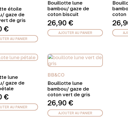
Bouillotte lune
Bouill
bambou/ gaze de
bambo
tte étoile
coton biscuit
coton
/ gaze de
ert de gris
26,90
€
26,
0
€
AJOUTER AU PANIER
AJ
UTER AU PANIER
BB&CO
tte lune
/ gaze de
Bouillotte lune
pétale
bambou/ gaze de
coton vert de gris
0
€
26,90
€
UTER AU PANIER
AJOUTER AU PANIER