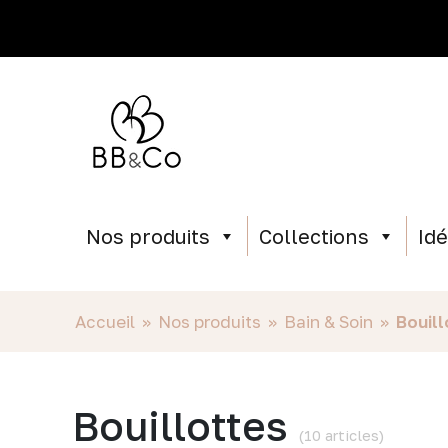
Nos produits
Collections
Id
Accueil
»
Nos produits
»
Bain & Soin
»
Bouil
Bouillottes
(10 articles)