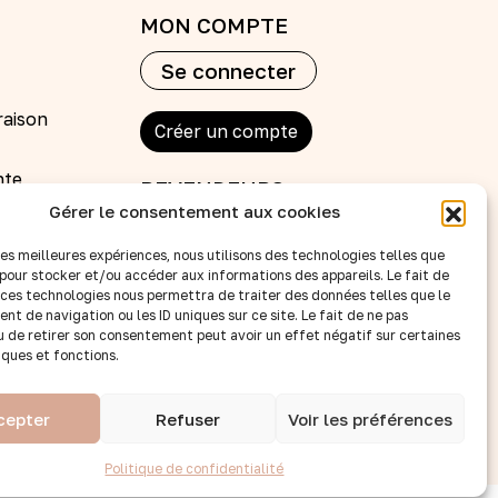
MON COMPTE
Se connecter
raison
Créer un compte
nte
REVENDEURS
Gérer le consentement aux cookies
Nos points de vente
Devenir revendeur
 les meilleures expériences, nous utilisons des technologies telles que
 pour stocker et/ou accéder aux informations des appareils. Le fait de
Accès B to B
 ces technologies nous permettra de traiter des données telles que le
SUIVEZ-NOUS :
t de navigation ou les ID uniques sur ce site. Le fait de ne pas
u de retirer son consentement peut avoir un effet négatif sur certaines
iques et fonctions.
cepter
Refuser
Voir les préférences
Politique de confidentialité