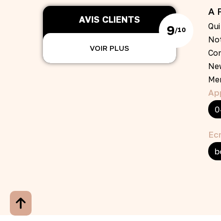
A 
AVIS CLIENTS
Qu
9
/10
Not
VOIR PLUS
Co
Ne
Men
Ap
0
Ecr
b