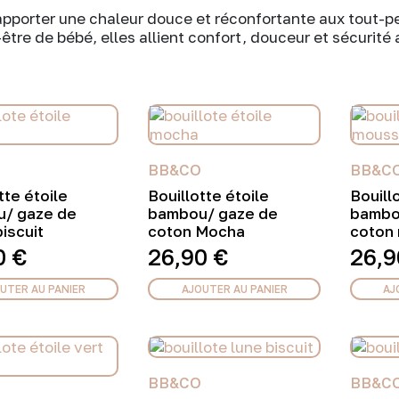
pporter une chaleur douce et réconfortante aux tout-pet
-être de bébé, elles allient confort, douceur et sécurité 
BB&CO
BB&C
tte étoile
Bouillotte étoile
Bouill
/ gaze de
bambou/ gaze de
bambo
iscuit
coton Mocha
coton 
0
€
26,90
€
26,
UTER AU PANIER
AJOUTER AU PANIER
AJ
BB&CO
BB&C