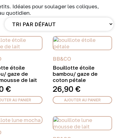
its. Idéales pour soulager les coliques,
au quotidien.
O
BB&CO
otte étoile
Bouillotte étoile
u/ gaze de
bambou/ gaze de
mousse de lait
coton pétale
90
€
26,90
€
OUTER AU PANIER
AJOUTER AU PANIER
O