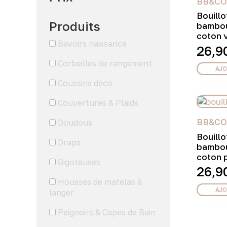
BB&CO
Bouillo
Produits
bambou
coton v
Bavoirs naissance
26,9
Corbeilles de rangement
AJO
Coussins déco
Couvertures & Plaids
BB&CO
Doudous
Bouillo
Draps
bambou
coton 
Gigoteuses
26,9
Housses de matelas à
AJO
langer
Peignoirs & Capes de Bain