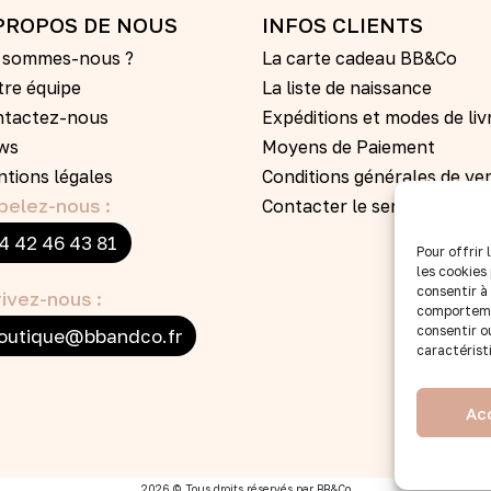
PROPOS DE NOUS
INFOS CLIENTS
i sommes-nous ?
La carte cadeau BB&Co
re équipe
La liste de naissance
ntactez-nous
Expéditions et modes de liv
ws
Moyens de Paiement
tions légales
Conditions générales de ve
pelez-nous :
Contacter le service clients
4 42 46 43 81
Pour offrir
les cookies
consentir à
ivez-nous :
comportemen
consentir o
outique@bbandco.fr
caractérist
Ac
2026 © Tous droits réservés par BB&Co