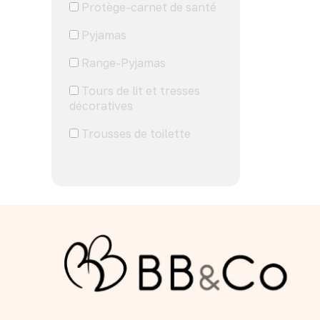
Protège-carnet de santé
Pyjamas
Range-Pyjamas
Tours de lit et tresses
décoratives
Trousses de toilette