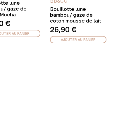
BB&CO
otte lune
u/ gaze de
Bouillotte lune
 Mocha
bambou/ gaze de
coton mousse de lait
90
€
26,90
€
OUTER AU PANIER
AJOUTER AU PANIER