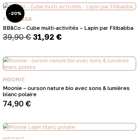
-20%
FILIBABBA
BB&Co – Cube multi-activités – Lapin par Filibabba
Le
Le
39,90
€
31,92
€
prix
prix
initial
actuel
était :
est :
39,90 €.
31,92 €.
MOONIE
Moonie – ourson nature bio avec sons & lumières
blanc polaire
74,90
€