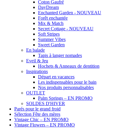
Coton Gaufré
DayDream
Enchanted Garden - NOUVEAU
Forêt enchantée
Mix & Match
Secret Cottage - NOUVEAU
Soft Stripes
Summer Vibes
Sweet Garden
En balade
Tapis à langer nomades
Eveil & Jeu
Hochets & Anneaux de dentition
Inspirations
Départ en vacances
Les indispensables pour le bain
Nos produits personnalisables
OUTLET
Palm Springs – EN PROMO
SOLDES D'HIVER
Parés pour le grand froid
Sélection Fête des mères
Vintage Chic – EN PROMO
Vintage Flowers – EN PROMO