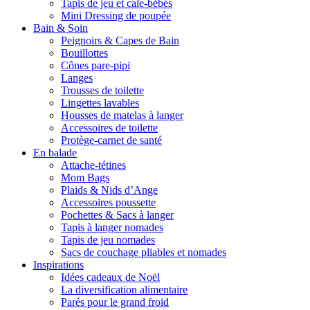
Tapis de jeu et cale-bébés
Mini Dressing de poupée
Bain & Soin
Peignoirs & Capes de Bain
Bouillottes
Cônes pare-pipi
Langes
Trousses de toilette
Lingettes lavables
Housses de matelas à langer
Accessoires de toilette
Protège-carnet de santé
En balade
Attache-tétines
Mom Bags
Plaids & Nids d’Ange
Accessoires poussette
Pochettes & Sacs à langer
Tapis à langer nomades
Tapis de jeu nomades
Sacs de couchage pliables et nomades
Inspirations
Idées cadeaux de Noël
La diversification alimentaire
Parés pour le grand froid