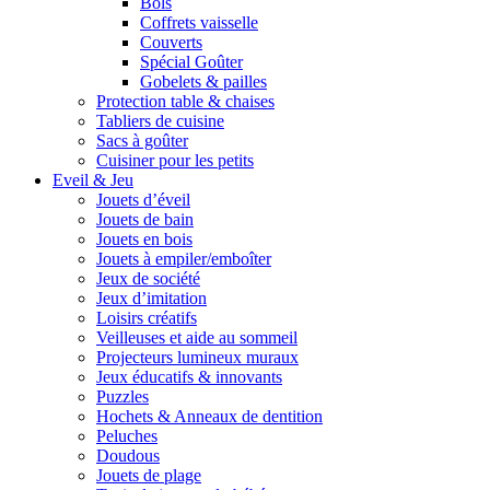
Bols
Coffrets vaisselle
Couverts
Spécial Goûter
Gobelets & pailles
Protection table & chaises
Tabliers de cuisine
Sacs à goûter
Cuisiner pour les petits
Eveil & Jeu
Jouets d’éveil
Jouets de bain
Jouets en bois
Jouets à empiler/emboîter
Jeux de société
Jeux d’imitation
Loisirs créatifs
Veilleuses et aide au sommeil
Projecteurs lumineux muraux
Jeux éducatifs & innovants
Puzzles
Hochets & Anneaux de dentition
Peluches
Doudous
Jouets de plage