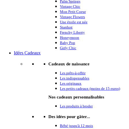
Palm Springs
Vintage Chic
Mon Petit Coeur
Vintage Flowers
Une étoile est née
Stardust
Frenchy Liberty
Honeymoon
Baby Pop
Girly Chic
Idées Cadeaux
Cadeaux de naissance
Les prêts-à-offrir
Les indispensables
Les originaux
Les petits cadeaux (moins de 15 euros)
Nos cadeaux personnalisables
Les produits à broder
Des idées pour gâter...
Bébé jusqu'à 12 mois