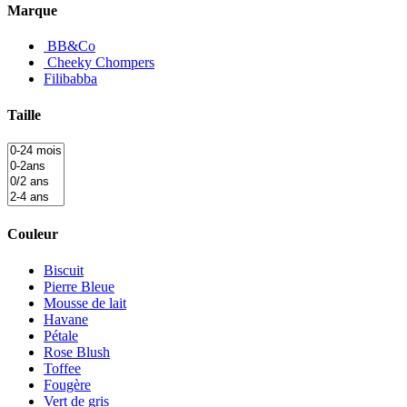
Marque
BB&Co
Cheeky Chompers
Filibabba
Taille
Couleur
Biscuit
Pierre Bleue
Mousse de lait
Havane
Pétale
Rose Blush
Toffee
Fougère
Vert de gris