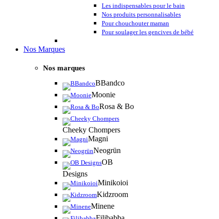
Les indispensables pour le bain
Nos produits personnalisables
Pour chouchouter maman
Pour soulager les gencives de bébé
Nos Marques
Nos marques
BBandco
Moonie
Rosa & Bo
Cheeky Chompers
Magni
Neogrün
OB
Designs
Minikoioi
Kidzroom
Minene
Filibabba