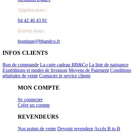
Appelez-nous :
04 42 46 43 81
Ecrivez-nous :
boutique@bbandco.fr
INFOS CLIENTS
Bon de commande
La carte cadeau BB&Co
La liste de naissance
Expéditions et modes de livraison
Moyens de Paiement
Conditions
générales de vente
Contacter le service clients
MON COMPTE
Se connecter
Créer un compte
REVENDEURS
Nos points de vente
Devenir revendeur
Accès B to B