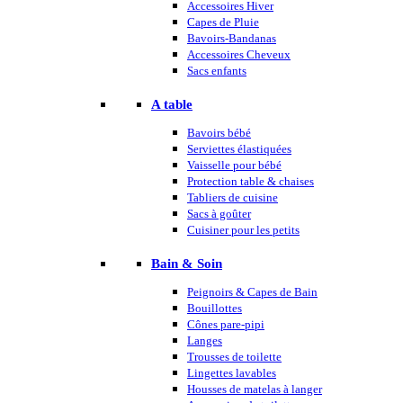
Accessoires Hiver
Capes de Pluie
Bavoirs-Bandanas
Accessoires Cheveux
Sacs enfants
A table
Bavoirs bébé
Serviettes élastiquées
Vaisselle pour bébé
Protection table & chaises
Tabliers de cuisine
Sacs à goûter
Cuisiner pour les petits
Bain & Soin
Peignoirs & Capes de Bain
Bouillottes
Cônes pare-pipi
Langes
Trousses de toilette
Lingettes lavables
Housses de matelas à langer