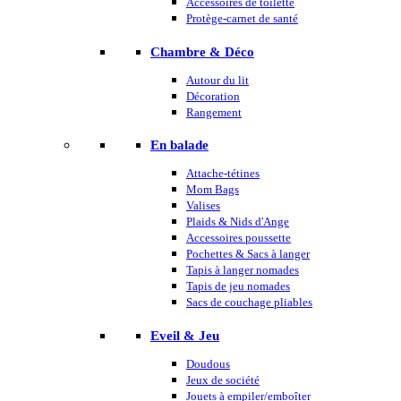
Accessoires de toilette
Protège-carnet de santé
Chambre & Déco
Autour du lit
Décoration
Rangement
En balade
Attache-tétines
Mom Bags
Valises
Plaids & Nids d'Ange
Accessoires poussette
Pochettes & Sacs à langer
Tapis à langer nomades
Tapis de jeu nomades
Sacs de couchage pliables
Eveil & Jeu
Doudous
Jeux de société
Jouets à empiler/emboîter