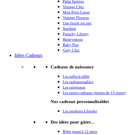
Palm Springs
Vintage Chic
Mon Petit Coeur
Vintage Flowers
Une étoile est née
Stardust
Frenchy Liberty
Honeymoon
Baby Pop
Girly Chic
Idées Cadeaux
Cadeaux de naissance
Les prêts-à-offrir
Les indispensables
Les originaux
Les petits cadeaux (moins de 15 euros)
Nos cadeaux personnalisables
Les produits à broder
Des idées pour gâter...
Bébé jusqu'à 12 mois