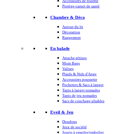
Accessoires de toilette
Protège-carnet de santé
Chambre & Déco
Autour du lit
Décoration
Rangement
En balade
Attache-tétines
Mom Bags
Valises
Plaids & Nids d'Ange
Accessoires poussette
Pochettes & Sacs à langer
Tapis à langer nomades
Tapis de jeu nomades
Sacs de couchage pliables
Eveil & Jeu
Doudous
Jeux de société
Jouets à empiler/emboîter