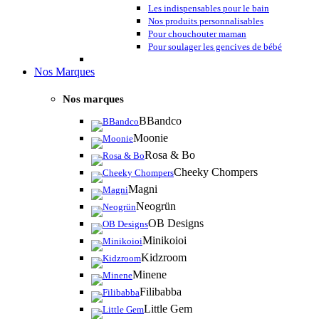
Les indispensables pour le bain
Nos produits personnalisables
Pour chouchouter maman
Pour soulager les gencives de bébé
Nos Marques
Nos marques
BBandco
Moonie
Rosa & Bo
Cheeky Chompers
Magni
Neogrün
OB Designs
Minikoioi
Kidzroom
Minene
Filibabba
Little Gem