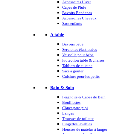
Accessoires Hiver
Capes de Pluie
Bavoirs-Bandanas
Accessoires Cheveux
Sacs enfants
A table
Bavoirs bébé
Serviettes élastiquées
Vaisselle pour bébé
Protection table & chaises
Tabliers de cuisine
Sacs à goûter
Cuisiner pour les petits
Bain & Soin
Peignoirs & Capes de Bain
Bouillottes
Cônes pare-pipi
Langes
Trousses de toilette
Lingettes lavables
Housses de matelas à langer