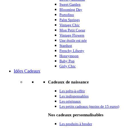
Sweet Garden
Blooming Day
Portofino
Palm Springs
Vintage Chic
Mon Petit Coeur
Vintage Flowers
Une étoile est née
Stardust
Frenchy Liberty
Honeymoon
Baby Pop
Girly Chic
Idées Cadeaux
Cadeaux de naissance
Les prêts-à-offrir
Les indispensables
Les originaux
Les petits cadeaux (moins de 15 euros)
Nos cadeaux personnalisables
Les produits à broder