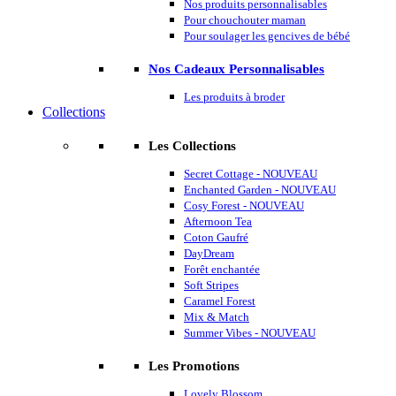
Nos produits personnalisables
Pour chouchouter maman
Pour soulager les gencives de bébé
Nos Cadeaux Personnalisables
Les produits à broder
Collections
Les Collections
Secret Cottage - NOUVEAU
Enchanted Garden - NOUVEAU
Cosy Forest - NOUVEAU
Afternoon Tea
Coton Gaufré
DayDream
Forêt enchantée
Soft Stripes
Caramel Forest
Mix & Match
Summer Vibes - NOUVEAU
Les Promotions
Lovely Blossom