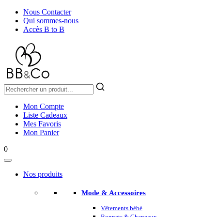
Nous Contacter
Qui sommes-nous
Accès B to B
Mon Compte
Liste Cadeaux
Mes Favoris
Mon Panier
0
Nos produits
Mode & Accessoires
Vêtements bébé
Bonnets & Chapeaux