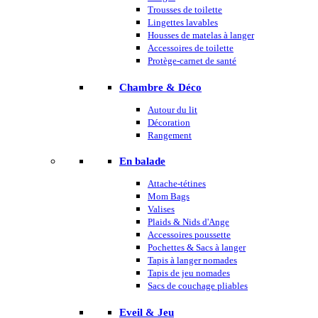
Trousses de toilette
Lingettes lavables
Housses de matelas à langer
Accessoires de toilette
Protège-carnet de santé
Chambre & Déco
Autour du lit
Décoration
Rangement
En balade
Attache-tétines
Mom Bags
Valises
Plaids & Nids d'Ange
Accessoires poussette
Pochettes & Sacs à langer
Tapis à langer nomades
Tapis de jeu nomades
Sacs de couchage pliables
Eveil & Jeu