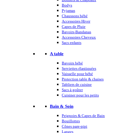
Bodys
Pyjamas
Chaussons bébé
Accessoires Hiver
Capes de Pluie
Bavoirs-Bandanas
Accessoires Cheveux
Sacs enfants
A table
Bavoirs bébé
Serviettes élastiquées
Vaisselle pour bébé
Protection table & chaises
Tabliers de cuisine
Sacs à goûter
Cuisiner pour les petits
Bain & Soin
Peignoirs & Capes de Bain
Bouillottes
Cônes pare-pipi
Langes