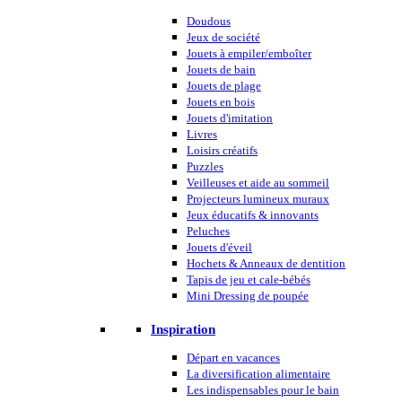
Doudous
Jeux de société
Jouets à empiler/emboîter
Jouets de bain
Jouets de plage
Jouets en bois
Jouets d'imitation
Livres
Loisirs créatifs
Puzzles
Veilleuses et aide au sommeil
Projecteurs lumineux muraux
Jeux éducatifs & innovants
Peluches
Jouets d'éveil
Hochets & Anneaux de dentition
Tapis de jeu et cale-bébés
Mini Dressing de poupée
Inspiration
Départ en vacances
La diversification alimentaire
Les indispensables pour le bain