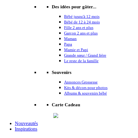
Des idées pour gâter...
Bébé jusqu'à 12 mois
Bébé de 12 à 24 mois
Fille 2 ans et plus
Garçon 2 ans et plus
Maman
Papa
Mamie et Papi
Grande sœur / Grand frère
Le reste de la famille
Souvenirs
Annonces Grossesse
Kits & décors pour photos
Albums & souvenirs bébé
Carte Cadeau
Nouveautés
Inspirations