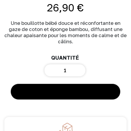
26,90
€
Une bouillotte bébé douce et réconfortante en
gaze de coton et éponge bambou, diffusant une
chaleur apaisante pour les moments de calme et de
câlins.
quantité
de
Bouillotte
lune
bambou/
AJOUTER AU PANIER
gaze
de
coton
biscuit