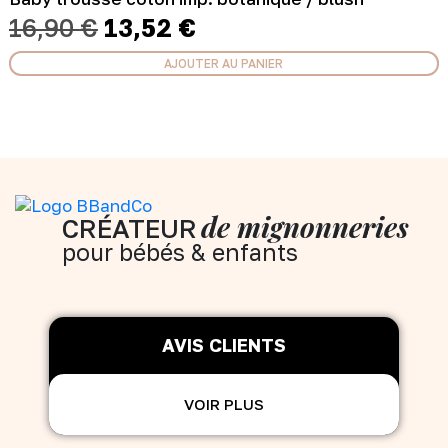
Le
Le
16,90
€
13,52
€
prix
prix
initial
actuel
AJOUTER AU PANIER
était :
est :
16,90 €.
13,52 €.
de mignonneries
CRÉATEUR
pour bébés & enfants
AVIS CLIENTS
VOIR PLUS