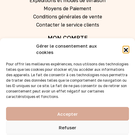
Expéditions et modes de livraison
Moyens de Paiement
Conditions générales de vente
Contacter le service clients
MON COMPTE
Gérer le consentement aux
Se connecter
cookies
Pour offrir les meilleures expériences, nous utilisons des technologies
Créer un compte
telles que les cookies pour stocker et/ou accéder aux informations
des appareils. Le fait de consentir à ces technologies nous permettra
de traiter des données telles que le comportement de navigation ou
REVENDEURS
les ID uniques sur ce site. Le fait de ne pas consentir ou de retirer son
Nos points de vente
consentement peut avoir un effet négatif sur certaines
caractéristiques et fonctions.
Devenir revendeur
Accès B to B
Accepter
SUIVEZ-NOUS :
Refuser