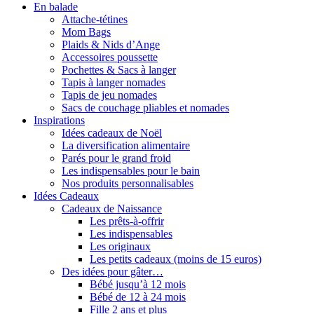
En balade
Attache-tétines
Mom Bags
Plaids & Nids d’Ange
Accessoires poussette
Pochettes & Sacs à langer
Tapis à langer nomades
Tapis de jeu nomades
Sacs de couchage pliables et nomades
Inspirations
Idées cadeaux de Noël
La diversification alimentaire
Parés pour le grand froid
Les indispensables pour le bain
Nos produits personnalisables
Idées Cadeaux
Cadeaux de Naissance
Les prêts-à-offrir
Les indispensables
Les originaux
Les petits cadeaux (moins de 15 euros)
Des idées pour gâter…
Bébé jusqu’à 12 mois
Bébé de 12 à 24 mois
Fille 2 ans et plus