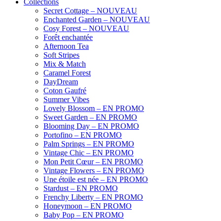
Collections
Secret Cottage – NOUVEAU
Enchanted Garden – NOUVEAU
Cosy Forest – NOUVEAU
Forêt enchantée
Afternoon Tea
Soft Stripes
Mix & Match
Caramel Forest
DayDream
Coton Gaufré
Summer Vibes
Lovely Blossom – EN PROMO
Sweet Garden – EN PROMO
Blooming Day – EN PROMO
Portofino – EN PROMO
Palm Springs – EN PROMO
Vintage Chic – EN PROMO
Mon Petit Cœur – EN PROMO
Vintage Flowers – EN PROMO
Une étoile est née – EN PROMO
Stardust – EN PROMO
Frenchy Liberty – EN PROMO
Honeymoon – EN PROMO
Baby Pop – EN PROMO