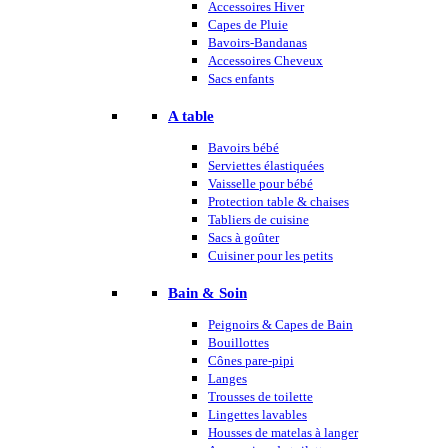
Accessoires Hiver
Capes de Pluie
Bavoirs-Bandanas
Accessoires Cheveux
Sacs enfants
A table
Bavoirs bébé
Serviettes élastiquées
Vaisselle pour bébé
Protection table & chaises
Tabliers de cuisine
Sacs à goûter
Cuisiner pour les petits
Bain & Soin
Peignoirs & Capes de Bain
Bouillottes
Cônes pare-pipi
Langes
Trousses de toilette
Lingettes lavables
Housses de matelas à langer