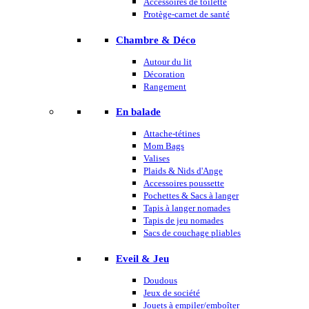
Accessoires de toilette
Protège-carnet de santé
Chambre & Déco
Autour du lit
Décoration
Rangement
En balade
Attache-tétines
Mom Bags
Valises
Plaids & Nids d'Ange
Accessoires poussette
Pochettes & Sacs à langer
Tapis à langer nomades
Tapis de jeu nomades
Sacs de couchage pliables
Eveil & Jeu
Doudous
Jeux de société
Jouets à empiler/emboîter