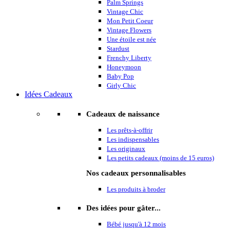
Palm Springs
Vintage Chic
Mon Petit Coeur
Vintage Flowers
Une étoile est née
Stardust
Frenchy Liberty
Honeymoon
Baby Pop
Girly Chic
Idées Cadeaux
Cadeaux de naissance
Les prêts-à-offrir
Les indispensables
Les originaux
Les petits cadeaux (moins de 15 euros)
Nos cadeaux personnalisables
Les produits à broder
Des idées pour gâter...
Bébé jusqu'à 12 mois