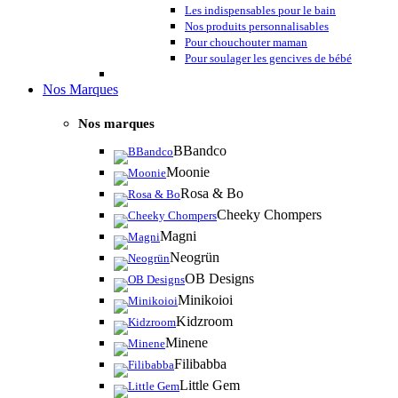
Les indispensables pour le bain
Nos produits personnalisables
Pour chouchouter maman
Pour soulager les gencives de bébé
Nos Marques
Nos marques
BBandco
Moonie
Rosa & Bo
Cheeky Chompers
Magni
Neogrün
OB Designs
Minikoioi
Kidzroom
Minene
Filibabba
Little Gem