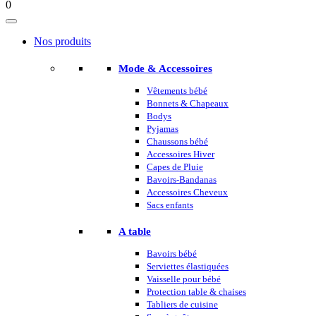
0
Nos produits
Mode & Accessoires
Vêtements bébé
Bonnets & Chapeaux
Bodys
Pyjamas
Chaussons bébé
Accessoires Hiver
Capes de Pluie
Bavoirs-Bandanas
Accessoires Cheveux
Sacs enfants
A table
Bavoirs bébé
Serviettes élastiquées
Vaisselle pour bébé
Protection table & chaises
Tabliers de cuisine