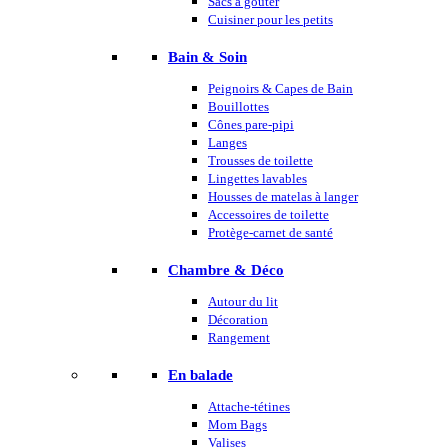
Sacs à goûter
Cuisiner pour les petits
Bain & Soin
Peignoirs & Capes de Bain
Bouillottes
Cônes pare-pipi
Langes
Trousses de toilette
Lingettes lavables
Housses de matelas à langer
Accessoires de toilette
Protège-carnet de santé
Chambre & Déco
Autour du lit
Décoration
Rangement
En balade
Attache-tétines
Mom Bags
Valises