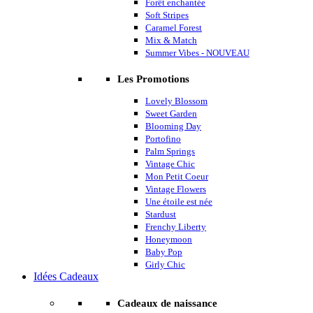
Forêt enchantée
Soft Stripes
Caramel Forest
Mix & Match
Summer Vibes - NOUVEAU
Les Promotions
Lovely Blossom
Sweet Garden
Blooming Day
Portofino
Palm Springs
Vintage Chic
Mon Petit Coeur
Vintage Flowers
Une étoile est née
Stardust
Frenchy Liberty
Honeymoon
Baby Pop
Girly Chic
Idées Cadeaux
Cadeaux de naissance