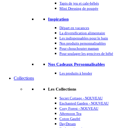
Tapis de jeu et cale-bébés
Mini Dressing de poupée
Inspiration
Départ en vacances
La diversification alimentaire
Les indispensables pour le bain
Nos produits personnalisables
Pour chouchouter maman
Pour soulager les gencives de bébé
Nos Cadeaux Personnalisables
Les produits à broder
Collections
Les Collections
Secret Cottage - NOUVEAU
Enchanted Garden - NOUVEAU
Cosy Forest - NOUVEAU
Afternoon Tea
Coton Gaufré
DayDream