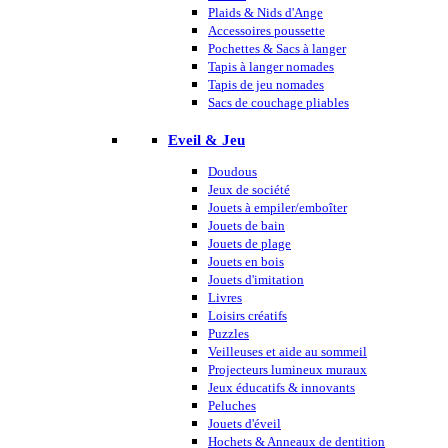
Plaids & Nids d'Ange
Accessoires poussette
Pochettes & Sacs à langer
Tapis à langer nomades
Tapis de jeu nomades
Sacs de couchage pliables
Eveil & Jeu
Doudous
Jeux de société
Jouets à empiler/emboîter
Jouets de bain
Jouets de plage
Jouets en bois
Jouets d'imitation
Livres
Loisirs créatifs
Puzzles
Veilleuses et aide au sommeil
Projecteurs lumineux muraux
Jeux éducatifs & innovants
Peluches
Jouets d'éveil
Hochets & Anneaux de dentition