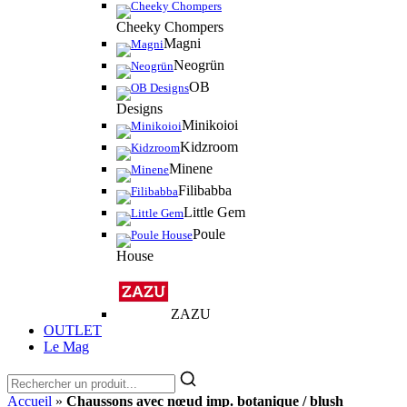
Cheeky Chompers
Magni
Neogrün
OB
Designs
Minikoioi
Kidzroom
Minene
Filibabba
Little Gem
Poule
House
ZAZU
OUTLET
Le Mag
Accueil
»
Chaussons avec nœud imp. botanique / blush