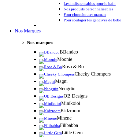
Les indispensables pour le bain
Nos produits personnalisables
Pour chouchouter maman
Pour soulager les gencives de bébé
Nos Marques
Nos marques
BBandco
Moonie
Rosa & Bo
Cheeky Chompers
Magni
Neogrün
OB Designs
Minikoioi
Kidzroom
Minene
Filibabba
Little Gem