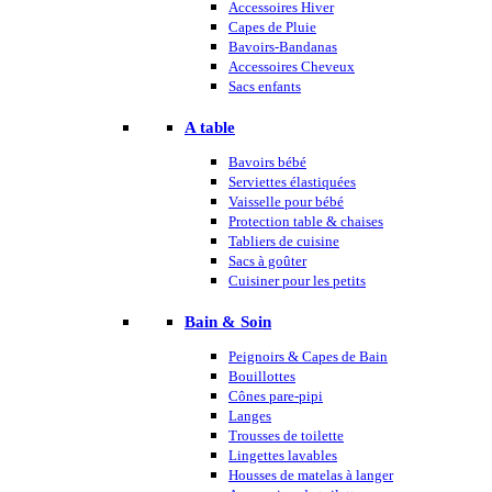
Accessoires Hiver
Capes de Pluie
Bavoirs-Bandanas
Accessoires Cheveux
Sacs enfants
A table
Bavoirs bébé
Serviettes élastiquées
Vaisselle pour bébé
Protection table & chaises
Tabliers de cuisine
Sacs à goûter
Cuisiner pour les petits
Bain & Soin
Peignoirs & Capes de Bain
Bouillottes
Cônes pare-pipi
Langes
Trousses de toilette
Lingettes lavables
Housses de matelas à langer