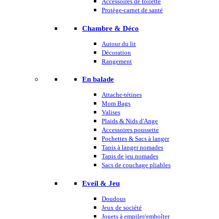
Accessoires de toilette
Protège-carnet de santé
Chambre & Déco
Autour du lit
Décoration
Rangement
En balade
Attache-tétines
Mom Bags
Valises
Plaids & Nids d'Ange
Accessoires poussette
Pochettes & Sacs à langer
Tapis à langer nomades
Tapis de jeu nomades
Sacs de couchage pliables
Eveil & Jeu
Doudous
Jeux de société
Jouets à empiler/emboîter