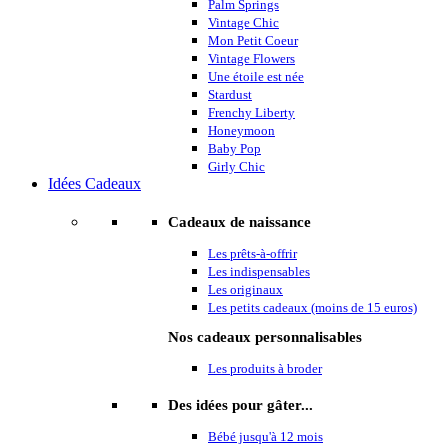
Palm Springs
Vintage Chic
Mon Petit Coeur
Vintage Flowers
Une étoile est née
Stardust
Frenchy Liberty
Honeymoon
Baby Pop
Girly Chic
Idées Cadeaux
Cadeaux de naissance
Les prêts-à-offrir
Les indispensables
Les originaux
Les petits cadeaux (moins de 15 euros)
Nos cadeaux personnalisables
Les produits à broder
Des idées pour gâter...
Bébé jusqu'à 12 mois