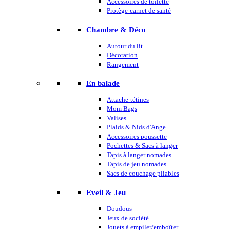
Accessoires de toilette
Protège-carnet de santé
Chambre & Déco
Autour du lit
Décoration
Rangement
En balade
Attache-tétines
Mom Bags
Valises
Plaids & Nids d'Ange
Accessoires poussette
Pochettes & Sacs à langer
Tapis à langer nomades
Tapis de jeu nomades
Sacs de couchage pliables
Eveil & Jeu
Doudous
Jeux de société
Jouets à empiler/emboîter