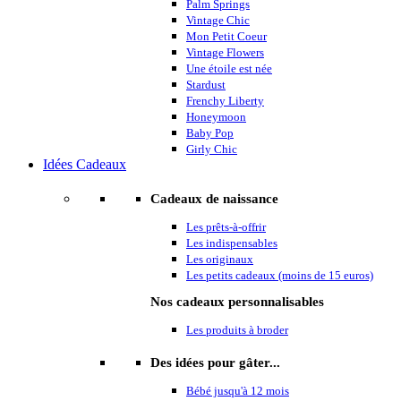
Palm Springs
Vintage Chic
Mon Petit Coeur
Vintage Flowers
Une étoile est née
Stardust
Frenchy Liberty
Honeymoon
Baby Pop
Girly Chic
Idées Cadeaux
Cadeaux de naissance
Les prêts-à-offrir
Les indispensables
Les originaux
Les petits cadeaux (moins de 15 euros)
Nos cadeaux personnalisables
Les produits à broder
Des idées pour gâter...
Bébé jusqu'à 12 mois