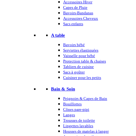
Accessoires Hiver
Capes de Pluie
Bavoirs-Bandanas
Accessoires Cheveux
Sacs enfants
A table
Bavoirs bébé
Serviettes élastiquées
Vaisselle pour bébé
Protection table & chaises
Tabliers de cuisine
Sacs à goûter
Cuisiner pour les petits
Bain & Soin
Peignoirs & Capes de Bain
Bouillottes
Cônes pare-pipi
Langes
Trousses de toilette
Lingettes lavables
Housses de matelas à langer