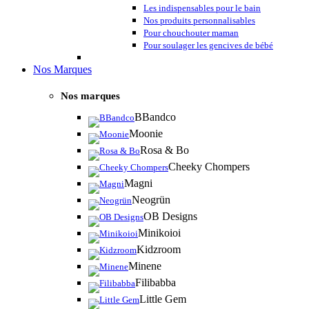
Les indispensables pour le bain
Nos produits personnalisables
Pour chouchouter maman
Pour soulager les gencives de bébé
Nos Marques
Nos marques
BBandco
Moonie
Rosa & Bo
Cheeky Chompers
Magni
Neogrün
OB Designs
Minikoioi
Kidzroom
Minene
Filibabba
Little Gem