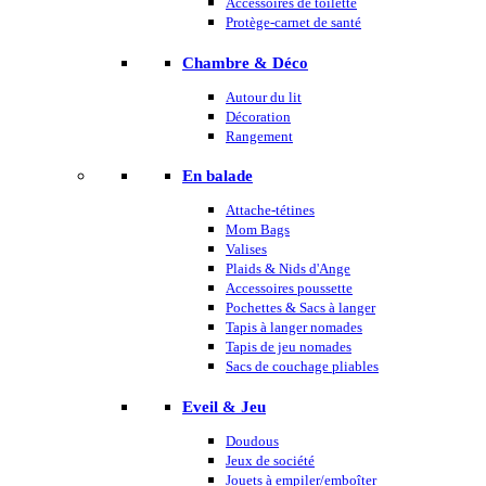
Accessoires de toilette
Protège-carnet de santé
Chambre & Déco
Autour du lit
Décoration
Rangement
En balade
Attache-tétines
Mom Bags
Valises
Plaids & Nids d'Ange
Accessoires poussette
Pochettes & Sacs à langer
Tapis à langer nomades
Tapis de jeu nomades
Sacs de couchage pliables
Eveil & Jeu
Doudous
Jeux de société
Jouets à empiler/emboîter