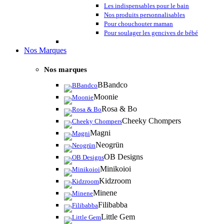
Les indispensables pour le bain
Nos produits personnalisables
Pour chouchouter maman
Pour soulager les gencives de bébé
Nos Marques
Nos marques
BBandco
Moonie
Rosa & Bo
Cheeky Chompers
Magni
Neogrün
OB Designs
Minikoioi
Kidzroom
Minene
Filibabba
Little Gem