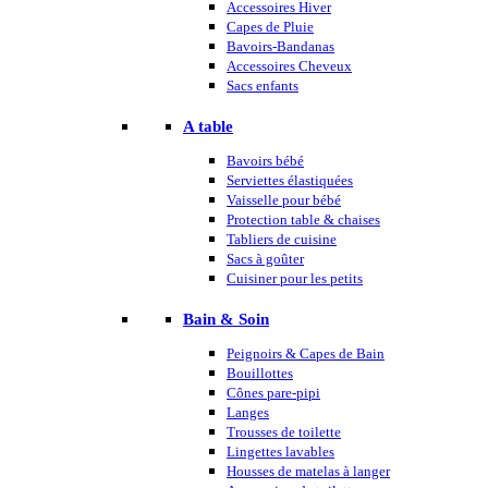
Accessoires Hiver
Capes de Pluie
Bavoirs-Bandanas
Accessoires Cheveux
Sacs enfants
A table
Bavoirs bébé
Serviettes élastiquées
Vaisselle pour bébé
Protection table & chaises
Tabliers de cuisine
Sacs à goûter
Cuisiner pour les petits
Bain & Soin
Peignoirs & Capes de Bain
Bouillottes
Cônes pare-pipi
Langes
Trousses de toilette
Lingettes lavables
Housses de matelas à langer