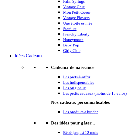
Palm Springs
Vintage Chic
Mon Petit Coeur
Vintage Flowers
Une étoile est née
Stardust
Frenchy Liberty
Honeymoon
Baby Pop
Girly Chic
Idées Cadeaux
Cadeaux de naissance
Les prêts-à-offrir
Les indispensables
Les originaux
Les petits cadeaux (moins de 15 euros)
Nos cadeaux personnalisables
Les produits à broder
Des idées pour gâter...
Bébé jusqu'à 12 mois