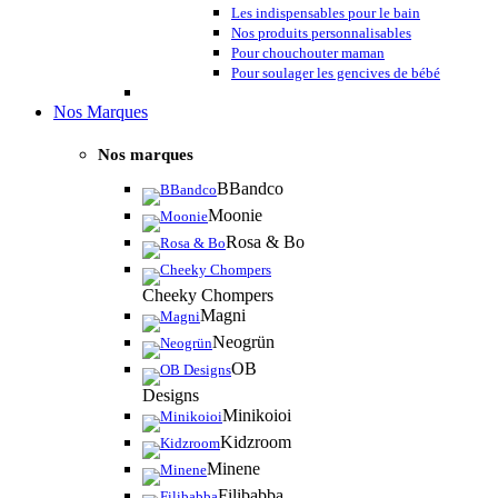
Les indispensables pour le bain
Nos produits personnalisables
Pour chouchouter maman
Pour soulager les gencives de bébé
Nos Marques
Nos marques
BBandco
Moonie
Rosa & Bo
Cheeky Chompers
Magni
Neogrün
OB
Designs
Minikoioi
Kidzroom
Minene
Filibabba