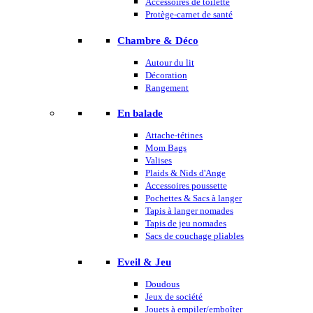
Accessoires de toilette
Protège-carnet de santé
Chambre & Déco
Autour du lit
Décoration
Rangement
En balade
Attache-tétines
Mom Bags
Valises
Plaids & Nids d'Ange
Accessoires poussette
Pochettes & Sacs à langer
Tapis à langer nomades
Tapis de jeu nomades
Sacs de couchage pliables
Eveil & Jeu
Doudous
Jeux de société
Jouets à empiler/emboîter