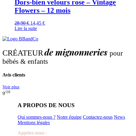
Dors-bien velours rose – Vintage
Flowers – 12 mois
Le
Le
28,90
€
14,45
€
prix
prix
Lire la suite
initial
actuel
était :
est :
28,90 €.
14,45 €.
de mignonneries
CRÉATEUR
pour
bébés & enfants
Avis clients
Voir plus
/10
9
A PROPOS DE NOUS
Qui sommes-nous ?
Notre équipe
Contactez-nous
News
Mentions légales
Appelez-nous :