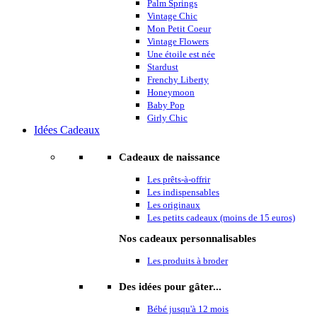
Palm Springs
Vintage Chic
Mon Petit Coeur
Vintage Flowers
Une étoile est née
Stardust
Frenchy Liberty
Honeymoon
Baby Pop
Girly Chic
Idées Cadeaux
Cadeaux de naissance
Les prêts-à-offrir
Les indispensables
Les originaux
Les petits cadeaux (moins de 15 euros)
Nos cadeaux personnalisables
Les produits à broder
Des idées pour gâter...
Bébé jusqu'à 12 mois