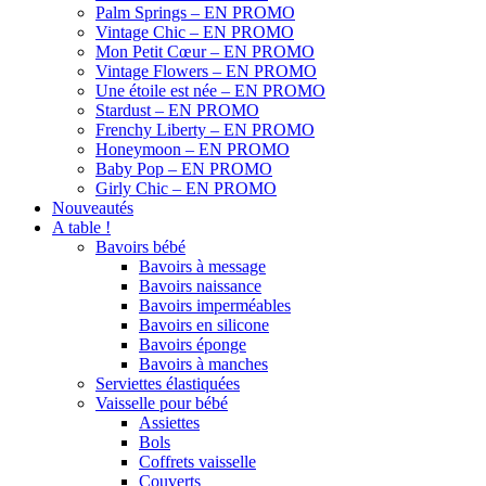
Palm Springs – EN PROMO
Vintage Chic – EN PROMO
Mon Petit Cœur – EN PROMO
Vintage Flowers – EN PROMO
Une étoile est née – EN PROMO
Stardust – EN PROMO
Frenchy Liberty – EN PROMO
Honeymoon – EN PROMO
Baby Pop – EN PROMO
Girly Chic – EN PROMO
Nouveautés
A table !
Bavoirs bébé
Bavoirs à message
Bavoirs naissance
Bavoirs imperméables
Bavoirs en silicone
Bavoirs éponge
Bavoirs à manches
Serviettes élastiquées
Vaisselle pour bébé
Assiettes
Bols
Coffrets vaisselle
Couverts