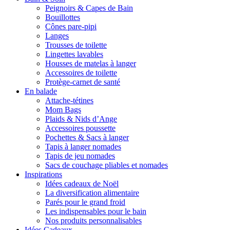
Peignoirs & Capes de Bain
Bouillottes
Cônes pare-pipi
Langes
Trousses de toilette
Lingettes lavables
Housses de matelas à langer
Accessoires de toilette
Protège-carnet de santé
En balade
Attache-tétines
Mom Bags
Plaids & Nids d’Ange
Accessoires poussette
Pochettes & Sacs à langer
Tapis à langer nomades
Tapis de jeu nomades
Sacs de couchage pliables et nomades
Inspirations
Idées cadeaux de Noël
La diversification alimentaire
Parés pour le grand froid
Les indispensables pour le bain
Nos produits personnalisables
Idées Cadeaux