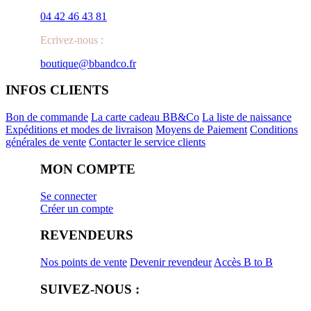
04 42 46 43 81
Ecrivez-nous :
boutique@bbandco.fr
INFOS CLIENTS
Bon de commande
La carte cadeau BB&Co
La liste de naissance
Expéditions et modes de livraison
Moyens de Paiement
Conditions
générales de vente
Contacter le service clients
MON COMPTE
Se connecter
Créer un compte
REVENDEURS
Nos points de vente
Devenir revendeur
Accès B to B
SUIVEZ-NOUS :