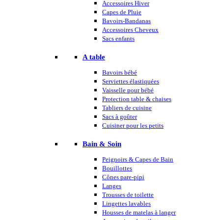
Accessoires Hiver
Capes de Pluie
Bavoirs-Bandanas
Accessoires Cheveux
Sacs enfants
A table
Bavoirs bébé
Serviettes élastiquées
Vaisselle pour bébé
Protection table & chaises
Tabliers de cuisine
Sacs à goûter
Cuisiner pour les petits
Bain & Soin
Peignoirs & Capes de Bain
Bouillottes
Cônes pare-pipi
Langes
Trousses de toilette
Lingettes lavables
Housses de matelas à langer