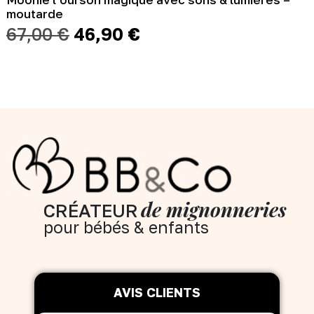
moutarde
Le
Le
67,00
€
46,90
€
prix
prix
initial
actuel
était :
est :
67,00 €.
46,90 €.
de mignonneries
CRÉATEUR
pour bébés & enfants
AVIS CLIENTS