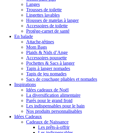
Langes
Trousses de toilette
Lingettes lavables
Housses de matelas à langer
Accessoires de toilette
Protège-carnet de santé
En balade
Attache-tétines
Mom Bags
Plaids & Nids d’Ange
Accessoires poussette
Pochettes & Sacs à langer
Tapis à langer nomades
Tapis de jeu nomades
Sacs de couchage pliables et nomades
Inspirations
Idées cadeaux de Noël
La diversification alimentaire
Parés pour le grand froid
Les indispensables pour le bain
Nos produits personnalisables
Idées Cadeaux
Cadeaux de Naissance
Les prêts-à-offrir
Les indispensables