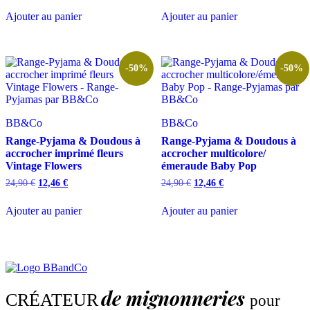
initial
actuel
initial
actuel
Ajouter au panier
Ajouter au panier
était :
est :
était :
est :
24,90 €.
14,94 €.
24,90 €.
12,46 €.
-50%
-50%
BB&Co
BB&Co
Range-Pyjama & Doudous à
Range-Pyjama & Doudous à
accrocher imprimé fleurs
accrocher multicolore/
Vintage Flowers
émeraude Baby Pop
Le
Le
Le
Le
24,90
€
12,46
€
24,90
€
12,46
€
prix
prix
prix
prix
initial
actuel
initial
actuel
Ajouter au panier
Ajouter au panier
était :
est :
était :
est :
24,90 €.
12,46 €.
24,90 €.
12,46 €.
de mignonneries
CRÉATEUR
pour