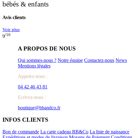
bébés & enfants
Avis clients
Voir plus
/10
9
A PROPOS DE NOUS
Qui sommes-nous ?
Notre équipe
Contactez-nous
News
Mentions légales
Appelez-nous :
04 42 46 43 81
Ecrivez-nous :
boutique@bbandco.fr
INFOS CLIENTS
Bon de commande
La carte cadeau BB&Co
La liste de naissance
Expéditions et modes de livraison
Moyens de Paiement
Conditions