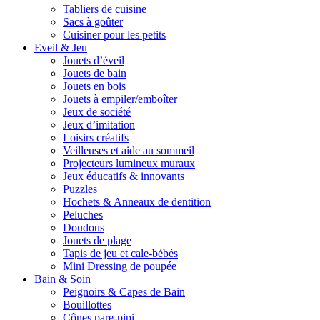
Tabliers de cuisine
Sacs à goûter
Cuisiner pour les petits
Eveil & Jeu
Jouets d’éveil
Jouets de bain
Jouets en bois
Jouets à empiler/emboîter
Jeux de société
Jeux d’imitation
Loisirs créatifs
Veilleuses et aide au sommeil
Projecteurs lumineux muraux
Jeux éducatifs & innovants
Puzzles
Hochets & Anneaux de dentition
Peluches
Doudous
Jouets de plage
Tapis de jeu et cale-bébés
Mini Dressing de poupée
Bain & Soin
Peignoirs & Capes de Bain
Bouillottes
Cônes pare-pipi