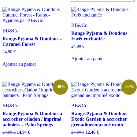
BB&Co
BB&Co
Range-Pyjama & Doudous –
Range-Pyjama & Doudous –
Forêt enchantée
Caramel Forest
24,90
€
24,90
€
Ajouter au panier
Ajouter au panier
-40%
-50%
BB&Co
BB&Co
Range-Pyjama & Doudous à
Range-Pyjama & Doudous
accrocher céladon / imprimé
Exotic Garden à accrocher
palmiers – Palm Springs
grenadine/imprimé exotic
Le
Le
Le
Le
24,90
€
14,94
€
24,90
€
12,46
€
prix
prix
prix
prix