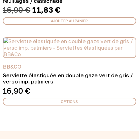
feuillages / cassonade
Le
Le
16,90
€
11,83
€
prix
prix
initial
actuel
AJOUTER AU PANIER
était :
est :
16,90 €.
11,83 €.
BB&CO
Serviette élastiquée en double gaze vert de gris /
verso imp. palmiers
16,90
€
OPTIONS