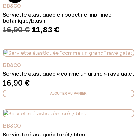
BB&CO
Serviette élastiquée en popeline imprimée
botanique/blush
Le
Le
16,90
€
11,83
€
prix
prix
initial
actuel
était :
est :
16,90 €.
11,83 €.
BB&CO
Serviette élastiquée « comme un grand » rayé galet
16,90
€
AJOUTER AU PANIER
BB&CO
Serviette élastiquée forêt/ bleu