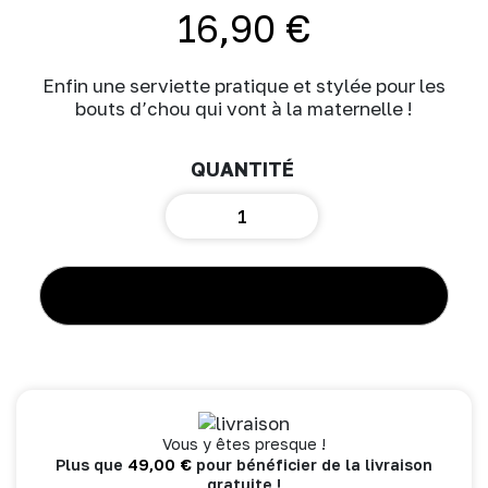
16,90
€
Enfin une serviette pratique et stylée pour les
bouts d’chou qui vont à la maternelle !
quantité
de
Serviette
élastiquée
"chez
AJOUTER AU PANIER
mamie"
havane
Vous y êtes presque !
49,00
€
Plus que
pour bénéficier de la livraison
gratuite !