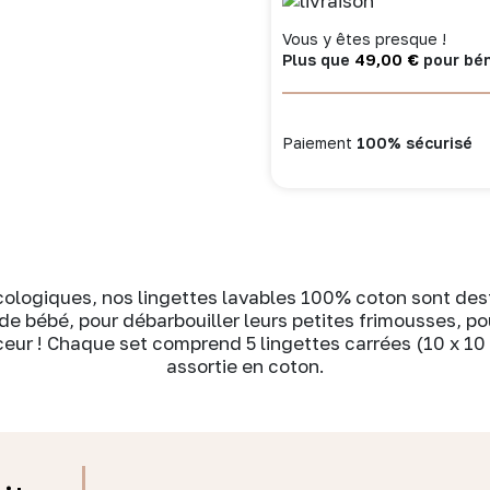
assortie
Vous y êtes presque !
imp.
49,00
€
Plus que
pour béné
fleurs
/
fougère
Paiement
100% sécurisé
cologiques, nos lingettes lavables 100% coton sont des
de bébé, pour débarbouiller leurs petites frimousses, p
eur ! Chaque set comprend 5 lingettes carrées (10 x 10 
assortie en coton.