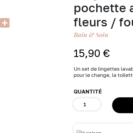
pochette 
fleurs / f
k
er
atsApp
Email
Partager
Bain & Soin
15,90
€
Un set de lingettes lava
pour le change, la toilet
quantité
de
Lingettes
lavables
&
pochette