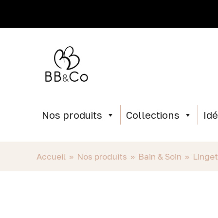
Nos produits
Collections
Id
Accueil
»
Nos produits
»
Bain & Soin
»
Linget