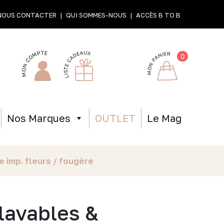
NOUS CONTACTER
QUI SOMMES-NOUS
ACCÈS B TO B
0
Nos Marques
OUTLET
Le Mag
 imp. fleurs / fougère
lavables &