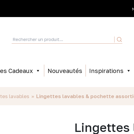
ées Cadeaux
Nouveautés
Inspirations
tes lavables
»
Lingettes lavables & pochette assortie
Lingettes 