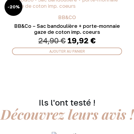
-20%
BB&CO
BB&Co – Sac bandoulière + porte-monnaie
gaze de coton imp. coeurs
Le
Le
24,90
€
19,92
€
prix
prix
initial
actuel
AJOUTER AU PANIER
était :
est :
24,90 €.
19,92 €.
Ils l'ont testé !
Découvrez leurs avis !