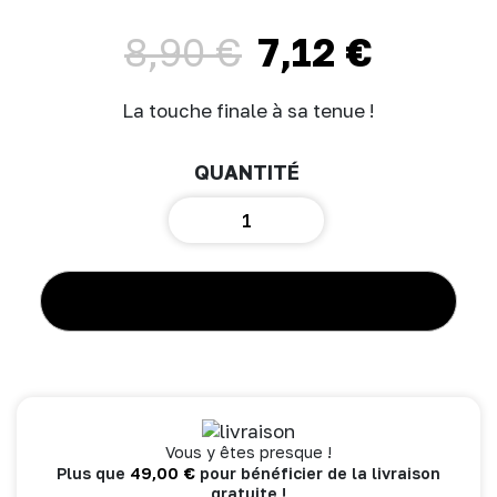
8,90
€
7,12
€
Le
Le
prix
prix
initial
actuel
La touche finale à sa tenue !
était :
est :
8,90 €.
7,12 €.
quantité
de
Bandeau
élastiqué
à
AJOUTER AU PANIER
nouer
-
gaze
imprimé
cœurs
Vous y êtes presque !
49,00
€
Plus que
pour bénéficier de la livraison
gratuite !