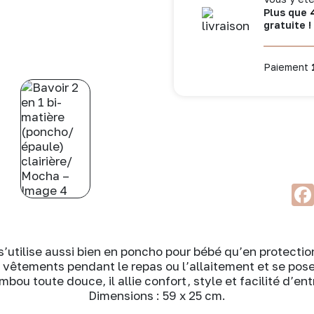
Plus que
bi-
gratuite !
matière
(poncho/
épaule)
Paiement
clairière/
Mocha
 s’utilise aussi bien en poncho pour bébé qu’en protecti
vêtements pendant le repas ou l’allaitement et se pose 
u toute douce, il allie confort, style et facilité d’en
Dimensions : 59 x 25 cm.