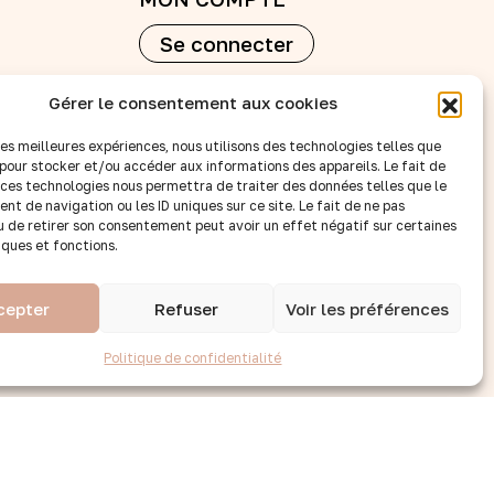
Se connecter
raison
Créer un compte
Gérer le consentement aux cookies
 les meilleures expériences, nous utilisons des technologies telles que
nte
REVENDEURS
 pour stocker et/ou accéder aux informations des appareils. Le fait de
 ces technologies nous permettra de traiter des données telles que le
Nos points de vente
t de navigation ou les ID uniques sur ce site. Le fait de ne pas
Devenir revendeur
u de retirer son consentement peut avoir un effet négatif sur certaines
iques et fonctions.
Accès B to B
SUIVEZ-NOUS :
cepter
Refuser
Voir les préférences
Politique de confidentialité