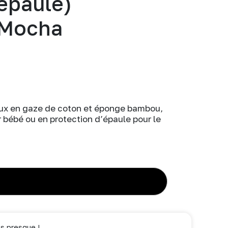
épaule)
/ Mocha
eux en gaze de coton et éponge bambou,
r bébé ou en protection d’épaule pour le
AJOUTER AU PANIER
s presque !