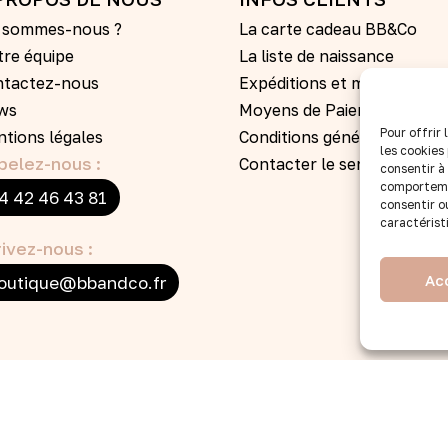
i sommes-nous ?
La carte cadeau BB&Co
re équipe
La liste de naissance
ntactez-nous
Expéditions et modes de liv
ws
Moyens de Paiement
Pour offrir
tions légales
Conditions générales de ve
les cookies
pelez-nous :
Contacter le service clients
consentir à
comportemen
4 42 46 43 81
consentir o
caractérist
ivez-nous :
Ac
outique@bbandco.fr
2026 © Tous droits réservés par BB&Co