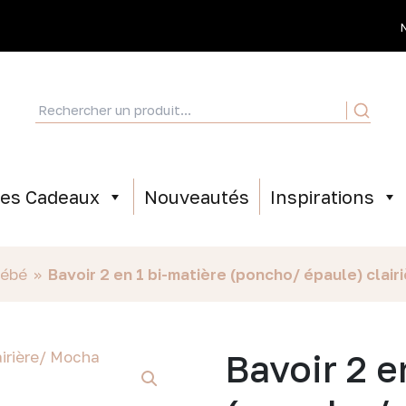
ées Cadeaux
Nouveautés
Inspirations
bébé
»
Bavoir 2 en 1 bi-matière (poncho/ épaule) clai
Bavoir 2 e