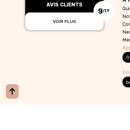
AVIS CLIENTS
Qu
9
/10
Not
VOIR PLUS
Co
Ne
Men
Ap
0
Ecr
b