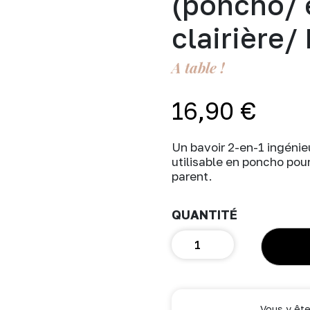
(poncho/ 
clairière
A table !
16,90
€
Un bavoir 2-en-1 ingéni
utilisable en poncho pou
parent.
quantité
de
Bavoir
2
en
1
Vous y ête