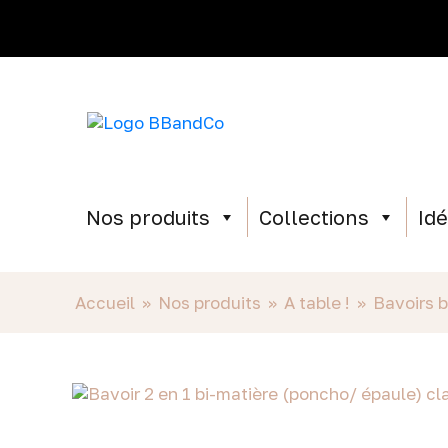
Nos produits
Collections
Id
Accueil
»
Nos produits
»
A table !
»
Bavoirs 