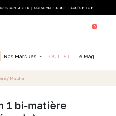
NOUS CONTACTER
QUI SOMMES-NOUS
ACCÈS B TO B
0
Nos Marques
OUTLET
Le Mag
rière/ Mocha
n 1 bi-matière