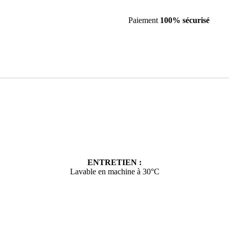
rayée
ivoire/
Paiement
100% sécurisé
galet
ENTRETIEN :
Lavable en machine à 30°C