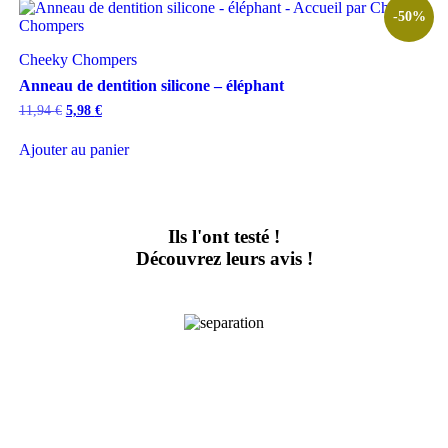
-50%
Cheeky Chompers
Anneau de dentition silicone – éléphant
Le
Le
11,94
€
5,98
€
prix
prix
initial
actuel
Ajouter au panier
était :
est :
11,94 €.
5,98 €.
Ils l'ont testé !
Découvrez leurs avis !