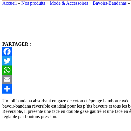
Accueil
»
Nos produits
»
Mode & Accessoires
»
Bavoirs-Bandanas
PARTAGER :
Facebook
Twitter
WhatsApp
Email
Partager
Un joli bandana absorbant en gaze de coton et éponge bambou rayée !
bavoir-bandana réversible est idéal pour les p’tits baveurs et tous les 
Réversible, il présente une face en double gaze gaufré et une face e
réglable par boutons pression.