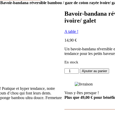
»
Bavoir-bandana réversible bambou / gaze de coton rayée ivoire/ ga
Bavoir-bandana rév
ivoire/ galet
A table !
14,90
€
Un bavoir-bandana réversible e
tendance pour les petits baveur
En stock
quantité
Ajouter au panier
de
Bavoir-
bandana
 Pratique et hyper tendance, notre
réversible
Vous y êtes presque !
bouts d’chou qui font leurs dents.
bambou
Plus que
49,00
€
pour bénéfici
n éponge bambou ultra douce. Fermeture
/
gaze
de
coton