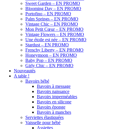
Sweet Garden – EN PROMO
Blooming Day – EN PROMO
Portofino – EN PROMO
Palm Springs – EN PROMO
Vintage Chic – EN PROMO
Mon Petit Cœur – EN PROMO
Vintage Flowers – EN PROMO
Une étoile est née – EN PROMO
Stardust – EN PROMO
Frenchy Liberty – EN PROMO
Honeymoon – EN PROMO
Baby Pop – EN PROMO
Girly Chic – EN PROMO
Nouveautés
A table !
Bavoirs bébé
Bavoirs à message
Bavoirs naissance
Bavoirs imperméables
Bavoirs en silicone
Bavoirs éponge
Bavoirs à manches
Serviettes élastiquées
Vaisselle pour bébé
Assiettes