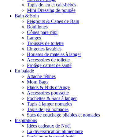
Tapis de jeu et cale-bébés
Mini Dressing de poupée
Bain & Soin
Peignoirs & Capes de Bain
Bouillottes
Cônes pare-pipi
Langes
Trousses de toilette
Lingettes lavables
Housses de matelas à langer
Accessoires de toilette
Protège-carnet de santé
En balade
Attache-tétines
Mom Bags
Plaids & Nids d’Ange
Accessoires poussette
Pochettes & Sacs à langer
Tapis à langer nomades
Tapis de jeu nomades
Sacs de couchage pliables et nomades
Inspirations
Idées cadeaux de Noël
La diversification alimentaire
Parés pour le grand froid