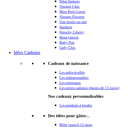
Palm Springs
Vintage Chic
Mon Petit Coeur
Vintage Flowers
Une étoile est née
Stardust
Frenchy Liberty
Honeymoon
Baby Pop
Girly Chic
Idées Cadeaux
Cadeaux de naissance
Les prêts-à-offrir
Les indispensables
Les originaux
Les petits cadeaux (moins de 15 euros)
Nos cadeaux personnalisables
Les produits à broder
Des idées pour gâter...
Bébé jusqu'à 12 mois