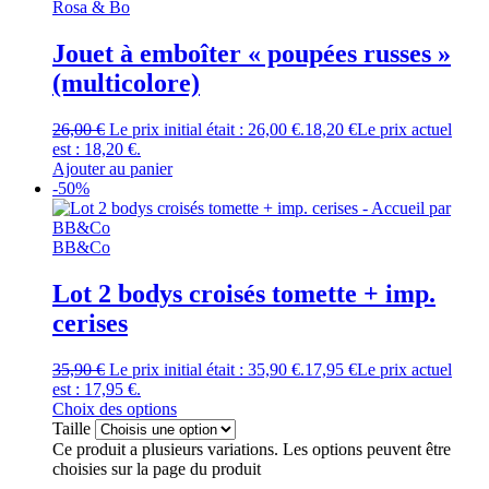
Rosa & Bo
Jouet à emboîter « poupées russes »
(multicolore)
26,00
€
Le prix initial était : 26,00 €.
18,20
€
Le prix actuel
est : 18,20 €.
Ajouter au panier
-50%
BB&Co
Lot 2 bodys croisés tomette + imp.
cerises
35,90
€
Le prix initial était : 35,90 €.
17,95
€
Le prix actuel
est : 17,95 €.
Choix des options
Taille
Ce produit a plusieurs variations. Les options peuvent être
choisies sur la page du produit