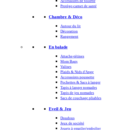
Accessoires de toilette
Protège-carnet de santé
Chambre & Déco
Autour du lit
Décoration
Rangement
En balade
Attache-tétines
Mom Bags
Valises
Plaids & Nids d'Ange
Accessoires poussette
Pochettes & Sacs à langer
Tapis à langer nomades
Tapis de jeu nomades
Sacs de couchage pliables
Eveil & Jeu
Doudous
Jeux de société
Jouets à empiler/emboîter