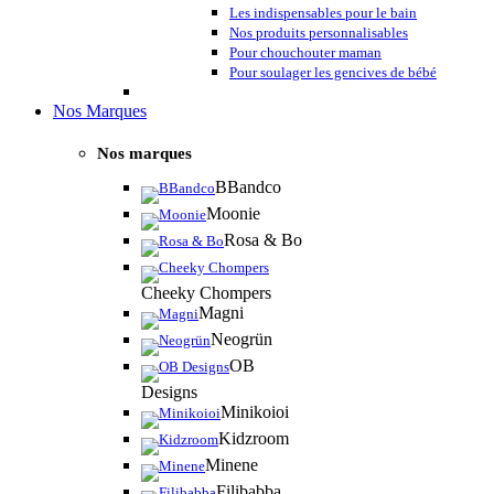
Les indispensables pour le bain
Nos produits personnalisables
Pour chouchouter maman
Pour soulager les gencives de bébé
Nos Marques
Nos marques
BBandco
Moonie
Rosa & Bo
Cheeky Chompers
Magni
Neogrün
OB
Designs
Minikoioi
Kidzroom
Minene
Filibabba