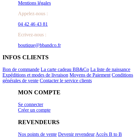
Mentions légales
Appelez-nous :
04 42 46 43 81
Ecrivez-nous :
boutique@bbandco.fr
INFOS CLIENTS
Bon de commande
La carte cadeau BB&Co
La liste de naissance
Expéditions et modes de livraison
Moyens de Paiement
Conditions
générales de vente
Contacter le service clients
MON COMPTE
Se connecter
Créer un compte
REVENDEURS
Nos points de vente
Devenir revendeur
Accès B to B