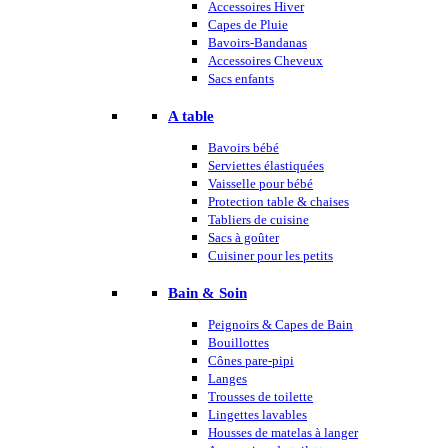
Accessoires Hiver
Capes de Pluie
Bavoirs-Bandanas
Accessoires Cheveux
Sacs enfants
A table
Bavoirs bébé
Serviettes élastiquées
Vaisselle pour bébé
Protection table & chaises
Tabliers de cuisine
Sacs à goûter
Cuisiner pour les petits
Bain & Soin
Peignoirs & Capes de Bain
Bouillottes
Cônes pare-pipi
Langes
Trousses de toilette
Lingettes lavables
Housses de matelas à langer