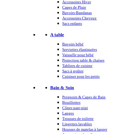
Accessoires Hiver
Capes de Pluie
Bavoirs-Bandanas
Accessoires Cheveux
Sacs enfants
A table
Bavoirs bébé
Serviettes élastiquées
Vaisselle pour bébé
Protection table & chaises
Tabliers de cuisine
Sacs à goûter
Cuisiner pour les petits
Bain & Soin
Peignoirs & Capes de Bain
Bouillottes
Cônes pare-pipi
Langes
Trousses de toilette
Lingettes lavables
Housses de matelas à langer