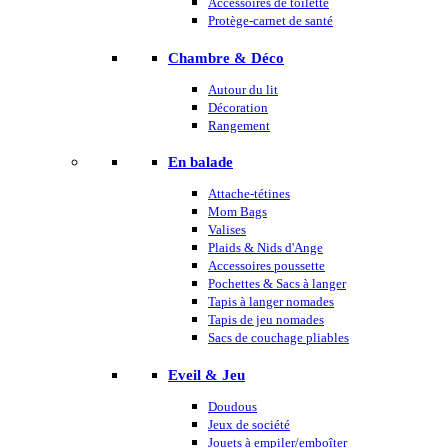
Accessoires de toilette
Protège-carnet de santé
Chambre & Déco
Autour du lit
Décoration
Rangement
En balade
Attache-tétines
Mom Bags
Valises
Plaids & Nids d'Ange
Accessoires poussette
Pochettes & Sacs à langer
Tapis à langer nomades
Tapis de jeu nomades
Sacs de couchage pliables
Eveil & Jeu
Doudous
Jeux de société
Jouets à empiler/emboîter