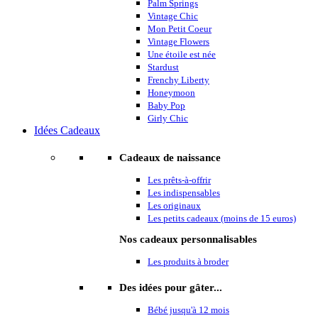
Palm Springs
Vintage Chic
Mon Petit Coeur
Vintage Flowers
Une étoile est née
Stardust
Frenchy Liberty
Honeymoon
Baby Pop
Girly Chic
Idées Cadeaux
Cadeaux de naissance
Les prêts-à-offrir
Les indispensables
Les originaux
Les petits cadeaux (moins de 15 euros)
Nos cadeaux personnalisables
Les produits à broder
Des idées pour gâter...
Bébé jusqu'à 12 mois