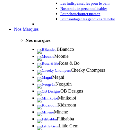
Les indispensables pour le bain
Nos produits personnalisables
Pour chouchouter maman
Pour soulager les gencives de bébé
Nos Marques
Nos marques
BBandco
Moonie
Rosa & Bo
Cheeky Chompers
Magni
Neogrün
OB Designs
Minikoioi
Kidzroom
Minene
Filibabba
Little Gem