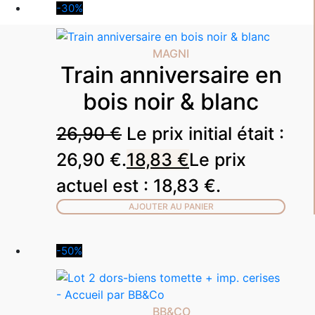
-30%
MAGNI
Train anniversaire en
bois noir & blanc
26,90
€
Le prix initial était :
26,90 €.
18,83
€
Le prix
actuel est : 18,83 €.
AJOUTER AU PANIER
-50%
BB&CO