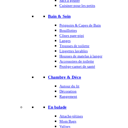
Sacs à goûter
Cuisiner pour les petits
Bain & Soin
Peignoirs & Capes de Bain
Bouillottes
Cônes pare-pipi
Langes
Trousses de toilette
Lingettes lavables
Housses de matelas à langer
Accessoires de toilette
Protège-carnet de santé
Chambre & Déco
Autour du lit
Décoration
Rangement
En balade
Attache-tétines
Mom Bags
Valises