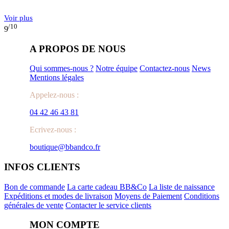
Voir plus
/10
9
A PROPOS DE NOUS
Qui sommes-nous ?
Notre équipe
Contactez-nous
News
Mentions légales
Appelez-nous :
04 42 46 43 81
Ecrivez-nous :
boutique@bbandco.fr
INFOS CLIENTS
Bon de commande
La carte cadeau BB&Co
La liste de naissance
Expéditions et modes de livraison
Moyens de Paiement
Conditions
générales de vente
Contacter le service clients
MON COMPTE