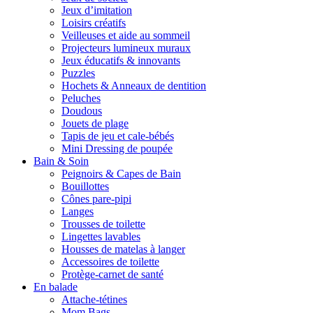
Jeux d’imitation
Loisirs créatifs
Veilleuses et aide au sommeil
Projecteurs lumineux muraux
Jeux éducatifs & innovants
Puzzles
Hochets & Anneaux de dentition
Peluches
Doudous
Jouets de plage
Tapis de jeu et cale-bébés
Mini Dressing de poupée
Bain & Soin
Peignoirs & Capes de Bain
Bouillottes
Cônes pare-pipi
Langes
Trousses de toilette
Lingettes lavables
Housses de matelas à langer
Accessoires de toilette
Protège-carnet de santé
En balade
Attache-tétines
Mom Bags