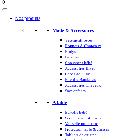
0
Nos produits
Mode & Accessoires
Vêtements bébé
Bonnets & Chapeaux
Bodys
Pyjamas
Chaussons bébé
Accessoires Hiver
Capes de Pluie
Bavoirs-Bandanas
Accessoires Cheveux
Sacs enfants
A table
Bavoirs bébé
Serviettes élastiquées
Vaisselle pour bébé
Protection table & chaises
Tabliers de cuisine