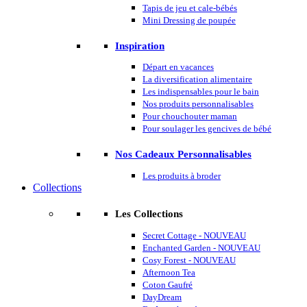
Tapis de jeu et cale-bébés
Mini Dressing de poupée
Inspiration
Départ en vacances
La diversification alimentaire
Les indispensables pour le bain
Nos produits personnalisables
Pour chouchouter maman
Pour soulager les gencives de bébé
Nos Cadeaux Personnalisables
Les produits à broder
Collections
Les Collections
Secret Cottage - NOUVEAU
Enchanted Garden - NOUVEAU
Cosy Forest - NOUVEAU
Afternoon Tea
Coton Gaufré
DayDream