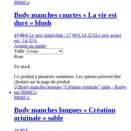
BB&Co
Body manches courtes « La vie est
dure » blush
17,90
€
Le prix initial était : 17,90 €.
14,32
€
Le prix actuel
est : 14,32 €.
Ajouter au panier
Taille
Rose
En stock
Ce produit a plusieurs variations. Les options peuvent être
choisies sur la page du produit
BB&Co
Body manches longues « Création
originale » sable
18,90
€