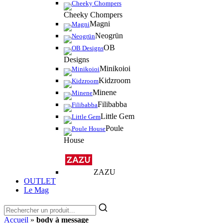
Cheeky Chompers
Magni
Neogrün
OB
Designs
Minikoioi
Kidzroom
Minene
Filibabba
Little Gem
Poule
House
ZAZU
OUTLET
Le Mag
Accueil
»
body à message