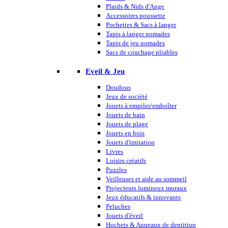
Plaids & Nids d'Ange
Accessoires poussette
Pochettes & Sacs à langer
Tapis à langer nomades
Tapis de jeu nomades
Sacs de couchage pliables
Eveil & Jeu
Doudous
Jeux de société
Jouets à empiler/emboîter
Jouets de bain
Jouets de plage
Jouets en bois
Jouets d'imitation
Livres
Loisirs créatifs
Puzzles
Veilleuses et aide au sommeil
Projecteurs lumineux muraux
Jeux éducatifs & innovants
Peluches
Jouets d'éveil
Hochets & Anneaux de dentition