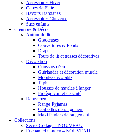
Accessoires Hiver
Capes de Pluie
Bavoirs-Bandanas
Accessoires Cheveux
Sacs enfants
Chambre & Déco
Autour du lit
Gigoteuses
Couvertures & Plaids
Draps
Tours de lit et tresses décoratives
Décoration
Coussins déco
Guirlandes et décoration murale
Mobiles décoratifs
Tapis
Housses de matelas à langer
Protège-carnet de santé
Rangement
Range-Pyjamas
Corbeilles de rangement
Maxi Paniers de rangement
Collections
Secret Cottage – NOUVEAU
Enchanted Garden – NOUVEAU