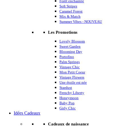
Forêt enchantée
Soft Stripes
Caramel Forest
Mix & Match
Summer Vibes - NOUVEAU
Les Promotions
Lovely Blossom
Sweet Garden
Blooming Day
Portofino
Palm Springs
Vintage Chic
Mon Petit Coeur
Vintage Flowers
Une étoile est née
Stardust
Frenchy Liberty
Honeymoon
Baby Pop
Girly Chic
Idées Cadeaux
Cadeaux de naissance