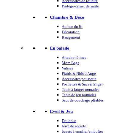
Accessoires de toilette
Protège-carnet de santé
Chambre & Déco
Autour du lit
Décoration
Rangement
En balade
Attache-tétines
Mom Bags
Valises
Plaids & Nids d'Ange
Accessoires poussette
Pochettes & Sacs à langer
Tapis à langer nomades
Tapis de jeu nomades
Sacs de couchage pliables
Eveil & Jeu
Doudous
Jeux de société
Jouets à empiler/emboîter