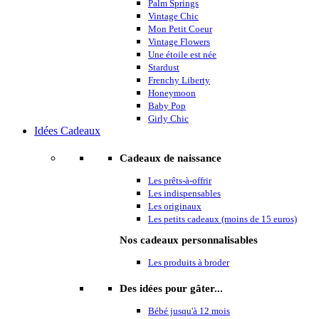
Palm Springs
Vintage Chic
Mon Petit Coeur
Vintage Flowers
Une étoile est née
Stardust
Frenchy Liberty
Honeymoon
Baby Pop
Girly Chic
Idées Cadeaux
Cadeaux de naissance
Les prêts-à-offrir
Les indispensables
Les originaux
Les petits cadeaux (moins de 15 euros)
Nos cadeaux personnalisables
Les produits à broder
Des idées pour gâter...
Bébé jusqu'à 12 mois