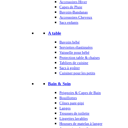
Accessoires Hiver
Capes de Pluie
Bavoirs-Bandanas
Accessoires Cheveux
Sacs enfants
A table
Bavoirs bébé
Serviettes élastiquées
Vaisselle pour bébé
Protection table & chaises
Tabliers de cuisine
Sacs à goûter
Cuisiner pour les petits
Bain & Soin
Peignoirs & Capes de Bain
Bouillottes
Cônes pare-pipi
Langes
Trousses de toilette
Lingettes lavables
Housses de matelas à langer