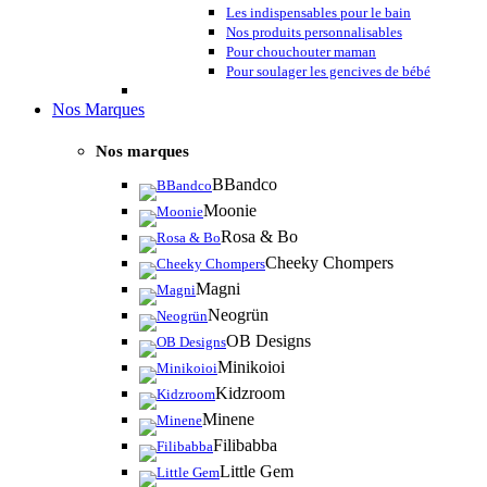
Les indispensables pour le bain
Nos produits personnalisables
Pour chouchouter maman
Pour soulager les gencives de bébé
Nos Marques
Nos marques
BBandco
Moonie
Rosa & Bo
Cheeky Chompers
Magni
Neogrün
OB Designs
Minikoioi
Kidzroom
Minene
Filibabba
Little Gem