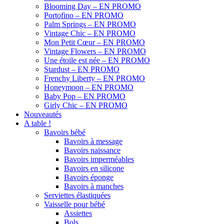
Blooming Day – EN PROMO
Portofino – EN PROMO
Palm Springs – EN PROMO
Vintage Chic – EN PROMO
Mon Petit Cœur – EN PROMO
Vintage Flowers – EN PROMO
Une étoile est née – EN PROMO
Stardust – EN PROMO
Frenchy Liberty – EN PROMO
Honeymoon – EN PROMO
Baby Pop – EN PROMO
Girly Chic – EN PROMO
Nouveautés
A table !
Bavoirs bébé
Bavoirs à message
Bavoirs naissance
Bavoirs imperméables
Bavoirs en silicone
Bavoirs éponge
Bavoirs à manches
Serviettes élastiquées
Vaisselle pour bébé
Assiettes
Bols