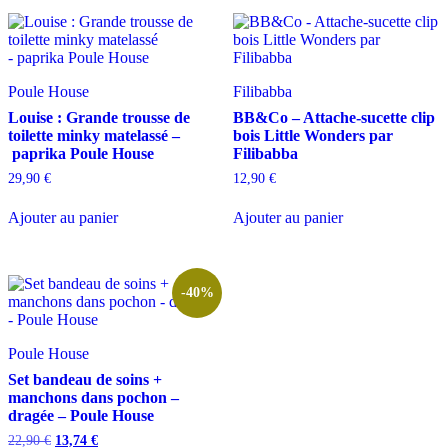
Poule House
Filibabba
Louise : Grande trousse de
BB&Co – Attache-sucette clip
toilette minky matelassé –
bois Little Wonders par
paprika Poule House
Filibabba
29,90
€
12,90
€
Ajouter au panier
Ajouter au panier
-40%
Poule House
Set bandeau de soins +
manchons dans pochon –
dragée – Poule House
Le
Le
22,90
€
13,74
€