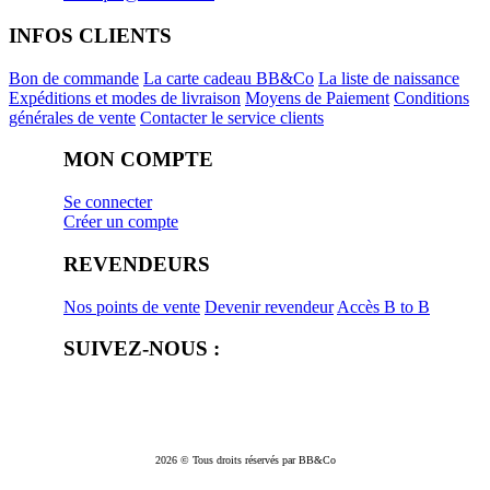
INFOS CLIENTS
Bon de commande
La carte cadeau BB&Co
La liste de naissance
Expéditions et modes de livraison
Moyens de Paiement
Conditions
générales de vente
Contacter le service clients
MON COMPTE
Se connecter
Créer un compte
REVENDEURS
Nos points de vente
Devenir revendeur
Accès B to B
SUIVEZ-NOUS :
2026 © Tous droits réservés par BB&Co