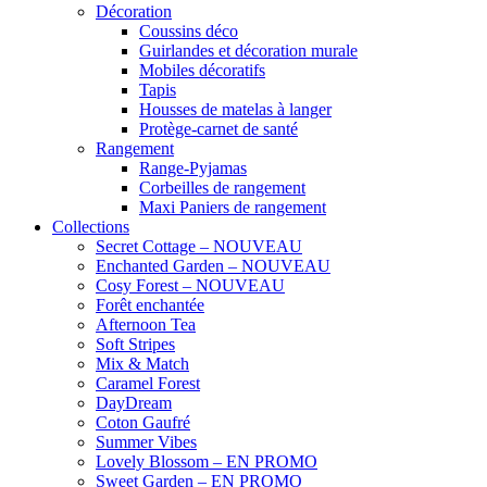
Décoration
Coussins déco
Guirlandes et décoration murale
Mobiles décoratifs
Tapis
Housses de matelas à langer
Protège-carnet de santé
Rangement
Range-Pyjamas
Corbeilles de rangement
Maxi Paniers de rangement
Collections
Secret Cottage – NOUVEAU
Enchanted Garden – NOUVEAU
Cosy Forest – NOUVEAU
Forêt enchantée
Afternoon Tea
Soft Stripes
Mix & Match
Caramel Forest
DayDream
Coton Gaufré
Summer Vibes
Lovely Blossom – EN PROMO
Sweet Garden – EN PROMO