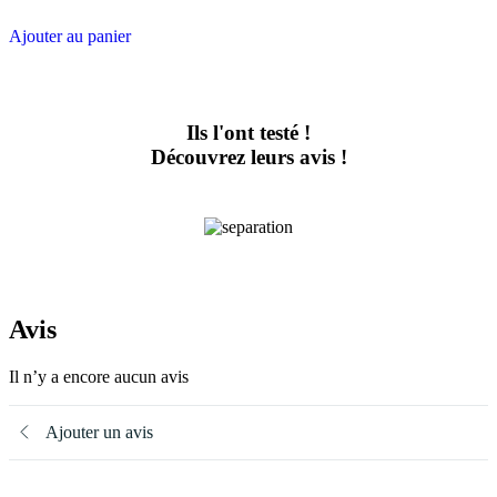
prix
prix
initial
actuel
Ajouter au panier
était :
est :
22,90 €.
13,74 €.
Ils l'ont testé !
Découvrez leurs avis !
Avis
Il n’y a encore aucun avis
Ajouter un avis