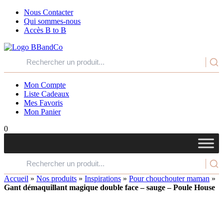
Nous Contacter
Qui sommes-nous
Accès B to B
Mon Compte
Liste Cadeaux
Mes Favoris
Mon Panier
0
Accueil
»
Nos produits
»
Inspirations
»
Pour chouchouter maman
»
Gant démaquillant magique double face – sauge – Poule House