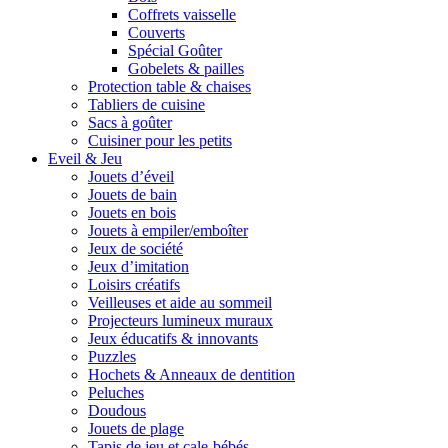
Coffrets vaisselle
Couverts
Spécial Goûter
Gobelets & pailles
Protection table & chaises
Tabliers de cuisine
Sacs à goûter
Cuisiner pour les petits
Eveil & Jeu
Jouets d’éveil
Jouets de bain
Jouets en bois
Jouets à empiler/emboîter
Jeux de société
Jeux d’imitation
Loisirs créatifs
Veilleuses et aide au sommeil
Projecteurs lumineux muraux
Jeux éducatifs & innovants
Puzzles
Hochets & Anneaux de dentition
Peluches
Doudous
Jouets de plage
Tapis de jeu et cale-bébés