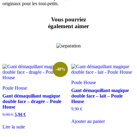
originaux pour les tout-petits.
Vous pourriez
également aimer
-40%
Poule House
Poule House
Gant démaquillant magique
Gant démaquillant magique
double face – lait – Poule
double face – dragée – Poule
House
House
9,90
€
Le
Le
9,90
€
5,94
€
prix
prix
Ajouter au panier
initial
actuel
Lire la suite
était :
est :
9,90 €.
5,94 €.