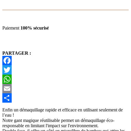
-
sauge
-
Poule
House
Paiement
100% sécurisé
PARTAGER :
Facebook
Twitter
WhatsApp
Email
Partager
Enfin un démaquillage rapide et efficace en utilisant seulement de
l’eau !
Notre gant magique réutilisable permet un démaquillage éco-
responsable en limitant l'impact sur l'environnement.
Double face, il offre un côté en microfibre de bambou qui attire les