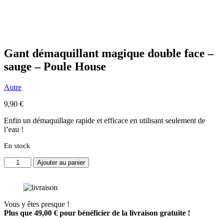
Gant démaquillant magique double face –
sauge – Poule House
Autre
9,90
€
Enfin un démaquillage rapide et efficace en utilisant seulement de
l’eau !
En stock
quantité
Ajouter au panier
de
Gant
démaquillant
magique
Vous y êtes presque !
double
Plus que
49,00
€
pour bénéficier de la livraison gratuite !
face