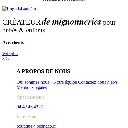
de mignonneries
CRÉATEUR
pour
bébés & enfants
Avis clients
Voir plus
/10
9
A PROPOS DE NOUS
Qui sommes-nous ?
Notre équipe
Contactez-nous
News
Mentions légales
Appelez-nous :
04 42 46 43 81
Ecrivez-nous :
boutique@bbandco.fr