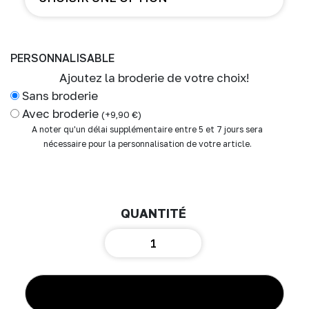
PERSONNALISABLE
Ajoutez la broderie de votre choix!
Sans broderie
Avec broderie
(
+
9,90
€
)
A noter qu'un délai supplémentaire entre 5 et 7 jours sera
nécessaire pour la personnalisation de votre article.
quantité
de
Gigoteuse
forme
kimono
AJOUTER AU PANIER
double