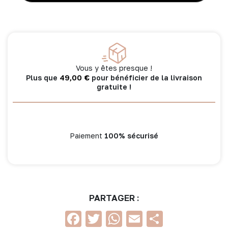
gaze
havane
–
Mix
&
Match
Vous y êtes presque !
49,00
€
Plus que
pour bénéficier de la livraison
gratuite !
Paiement
100% sécurisé
PARTAGER :
Facebook
Twitter
WhatsApp
Email
Partage