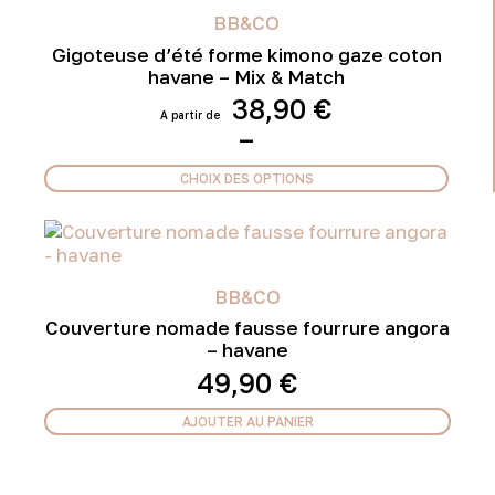
BB&CO
Gigoteuse d’été forme kimono gaze coton
havane – Mix & Match
38,90
€
Plage
–
de
prix :
CHOIX DES OPTIONS
38,90 €
Ce
à
produit
49,90 €
a
plusieurs
variations.
BB&CO
Les
Couverture nomade fausse fourrure angora
options
– havane
peuvent
49,90
€
être
choisies
AJOUTER AU PANIER
sur
la
page