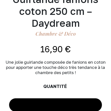
coton 250 cm –
Daydream
Chambre & Déco
16,90
€
Une jolie guirlande composée de fanions en coton
pour apporter une touche déco très tendance à la
chambre des petits !
quantité
de
Guirlande
AJOUTER AU PANIER
fanions