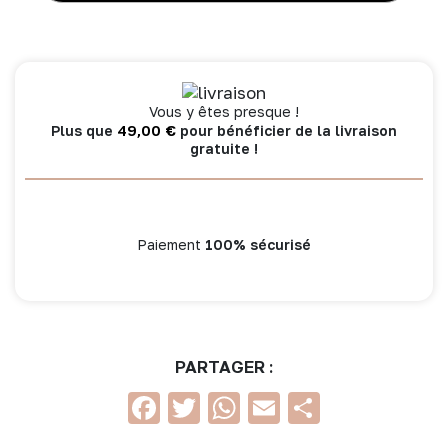
coton
250
cm
-
Daydream
Vous y êtes presque !
49,00
€
Plus que
pour bénéficier de la livraison
gratuite !
Paiement
100% sécurisé
PARTAGER :
Facebook
Twitter
WhatsApp
Email
Partage