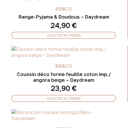
BB&CO
Range-Pyjama & Doudous – Daydream
24,90
€
AJOUTER AU PANIER
BB&CO
Coussin déco forme feuillle coton imp./
angora beige – Daydream
23,90
€
AJOUTER AU PANIER