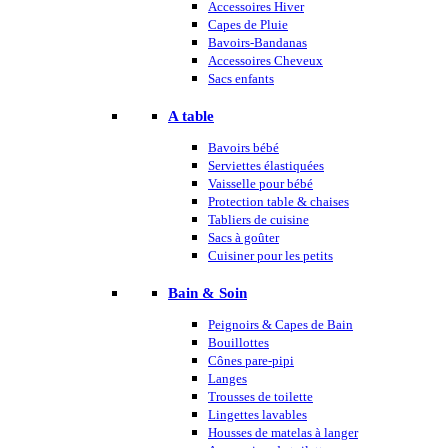
Accessoires Hiver
Capes de Pluie
Bavoirs-Bandanas
Accessoires Cheveux
Sacs enfants
A table
Bavoirs bébé
Serviettes élastiquées
Vaisselle pour bébé
Protection table & chaises
Tabliers de cuisine
Sacs à goûter
Cuisiner pour les petits
Bain & Soin
Peignoirs & Capes de Bain
Bouillottes
Cônes pare-pipi
Langes
Trousses de toilette
Lingettes lavables
Housses de matelas à langer