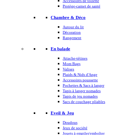
Accessoires de toilette
Protège-carnet de santé
Chambre & Déco
Autour du lit
Décoration
Rangement
En balade
Attache-tétines
Mom Bags
Valises
Plaids & Nids d'Ange
Accessoires poussette
Pochettes & Sacs à langer
Tapis à langer nomades
Tapis de jeu nomades
Sacs de couchage pliables
Eveil & Jeu
Doudous
Jeux de société
Jouets à empiler/emboîter