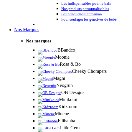
Les indispensables pour le bain
Nos produits personnalisables
Pour chouchouter maman
Pour soulager les gencives de bébé
Nos Marques
Nos marques
BBandco
Moonie
Rosa & Bo
Cheeky Chompers
Magni
Neogrün
OB Designs
Minikoioi
Kidzroom
Minene
Filibabba
Little Gem