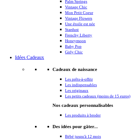
Palm Springs
Vintage Chic
Mon Petit Coeur
Vintage Flowers
Une étoile est née
Stardust
Frenchy Liberty
Honeymoon
Baby Pop
Girly Chic
Idées Cadeaux
Cadeaux de naissance
Les prêts-à-offrir
Les indispensables
Les originaux
Les petits cadeaux (moins de 15 euros)
Nos cadeaux personnalisables
Les produits à broder
Des idées pour gâter...
Bébé jusqu'à 12 mois