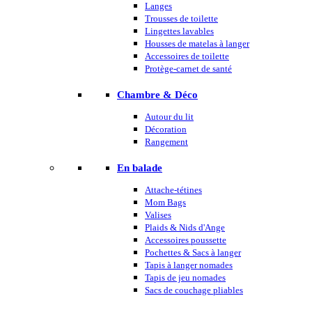
Langes
Trousses de toilette
Lingettes lavables
Housses de matelas à langer
Accessoires de toilette
Protège-carnet de santé
Chambre & Déco
Autour du lit
Décoration
Rangement
En balade
Attache-tétines
Mom Bags
Valises
Plaids & Nids d'Ange
Accessoires poussette
Pochettes & Sacs à langer
Tapis à langer nomades
Tapis de jeu nomades
Sacs de couchage pliables