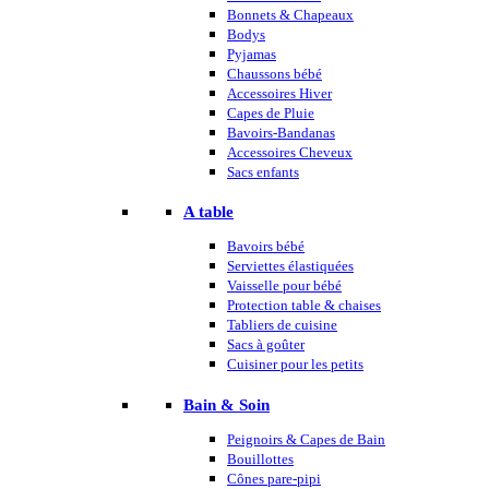
Bonnets & Chapeaux
Bodys
Pyjamas
Chaussons bébé
Accessoires Hiver
Capes de Pluie
Bavoirs-Bandanas
Accessoires Cheveux
Sacs enfants
A table
Bavoirs bébé
Serviettes élastiquées
Vaisselle pour bébé
Protection table & chaises
Tabliers de cuisine
Sacs à goûter
Cuisiner pour les petits
Bain & Soin
Peignoirs & Capes de Bain
Bouillottes
Cônes pare-pipi