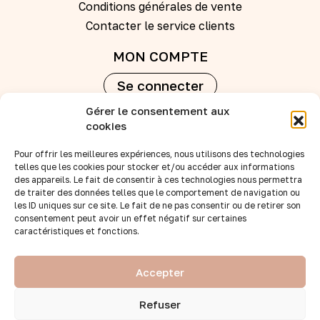
Conditions générales de vente
Contacter le service clients
MON COMPTE
Se connecter
Gérer le consentement aux
Créer un compte
cookies
Pour offrir les meilleures expériences, nous utilisons des technologies
REVENDEURS
telles que les cookies pour stocker et/ou accéder aux informations
des appareils. Le fait de consentir à ces technologies nous permettra
Nos points de vente
de traiter des données telles que le comportement de navigation ou
Devenir revendeur
les ID uniques sur ce site. Le fait de ne pas consentir ou de retirer son
consentement peut avoir un effet négatif sur certaines
Accès B to B
caractéristiques et fonctions.
SUIVEZ-NOUS :
Accepter
Refuser