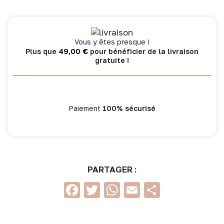
crème
Vous y êtes presque !
49,00
€
Plus que
pour bénéficier de la livraison
gratuite !
Paiement
100% sécurisé
PARTAGER :
Facebook
Twitter
WhatsApp
Email
Partage