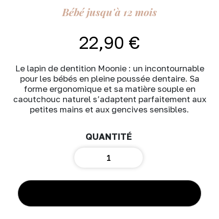
Bébé jusqu'à 12 mois
22,90
€
Le lapin de dentition Moonie : un incontournable
pour les bébés en pleine poussée dentaire. Sa
forme ergonomique et sa matière souple en
caoutchouc naturel s’adaptent parfaitement aux
petites mains et aux gencives sensibles.
quantité
de
Moonie
–
lapin
AJOUTER AU PANIER
de
dentition