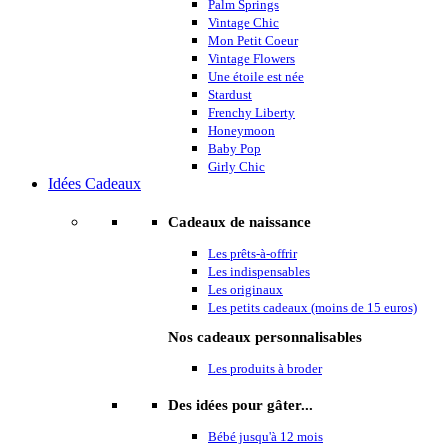
Palm Springs
Vintage Chic
Mon Petit Coeur
Vintage Flowers
Une étoile est née
Stardust
Frenchy Liberty
Honeymoon
Baby Pop
Girly Chic
Idées Cadeaux
Cadeaux de naissance
Les prêts-à-offrir
Les indispensables
Les originaux
Les petits cadeaux (moins de 15 euros)
Nos cadeaux personnalisables
Les produits à broder
Des idées pour gâter...
Bébé jusqu'à 12 mois