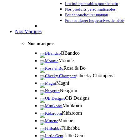
Les indispensables pour le bain
Nos produits personnalisables
Pour chouchouter maman
Pour soulager les gencives de bébé
Nos Marques
Nos marques
BBandco
Moonie
Rosa & Bo
Cheeky Chompers
Magni
Neogrün
OB Designs
Minikoioi
Kidzroom
Minene
Filibabba
Little Gem