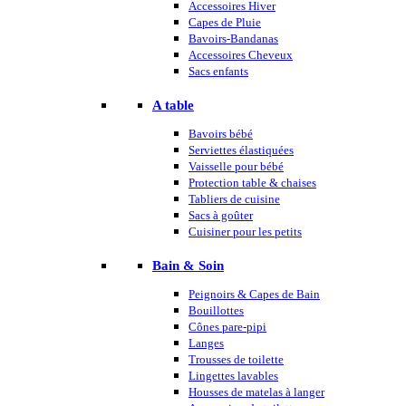
Accessoires Hiver
Capes de Pluie
Bavoirs-Bandanas
Accessoires Cheveux
Sacs enfants
A table
Bavoirs bébé
Serviettes élastiquées
Vaisselle pour bébé
Protection table & chaises
Tabliers de cuisine
Sacs à goûter
Cuisiner pour les petits
Bain & Soin
Peignoirs & Capes de Bain
Bouillottes
Cônes pare-pipi
Langes
Trousses de toilette
Lingettes lavables
Housses de matelas à langer