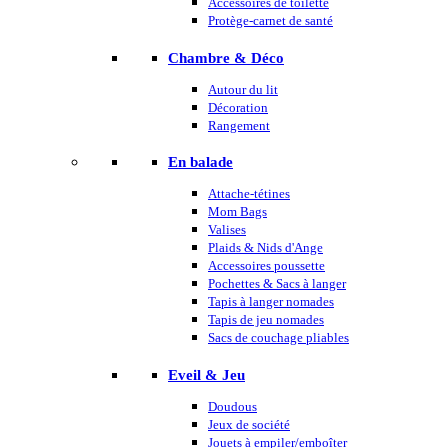
Accessoires de toilette
Protège-carnet de santé
Chambre & Déco
Autour du lit
Décoration
Rangement
En balade
Attache-tétines
Mom Bags
Valises
Plaids & Nids d'Ange
Accessoires poussette
Pochettes & Sacs à langer
Tapis à langer nomades
Tapis de jeu nomades
Sacs de couchage pliables
Eveil & Jeu
Doudous
Jeux de société
Jouets à empiler/emboîter