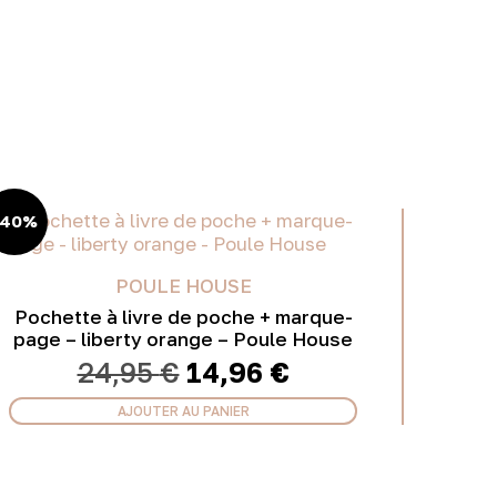
-40%
POULE HOUSE
Pochette à livre de poche + marque-
page – liberty orange – Poule House
Le
Le
24,95
€
14,96
€
prix
prix
initial
actuel
AJOUTER AU PANIER
était :
est :
24,95 €.
14,96 €.