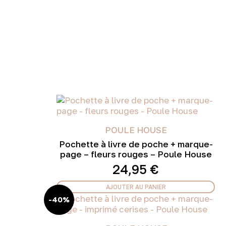
POULE HOUSE
Pochette à livre de poche + marque-
page – fleurs rouges – Poule House
24,95
€
AJOUTER AU PANIER
-40%