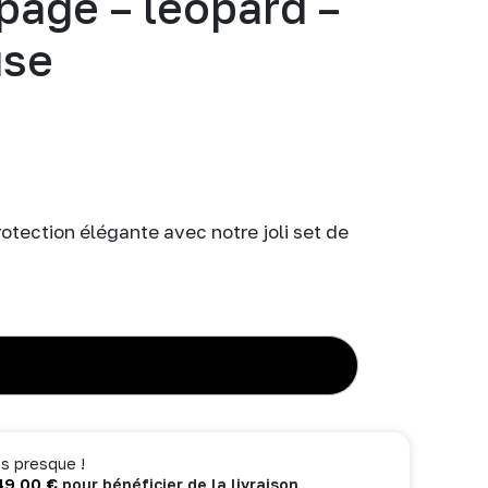
page – léopard –
use
rotection élégante avec notre joli set de
AJOUTER AU PANIER
s presque !
49,00
€
pour bénéficier de la livraison