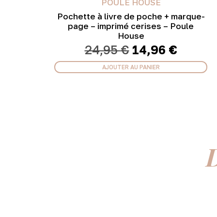
POULE HOUSE
Pochette à livre de poche + marque-
page – imprimé cerises – Poule
House
Le
Le
24,95
€
14,96
€
prix
prix
initial
actuel
AJOUTER AU PANIER
était :
est :
24,95 €.
14,96 
D