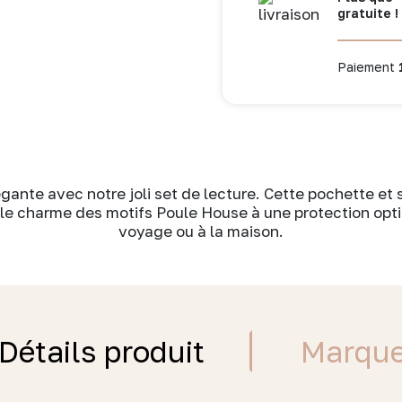
gratuite !
+
marque-
page
Paiement
-
léopard
-
Poule
House
légante avec notre joli set de lecture. Cette pochette e
t le charme des motifs Poule House à une protection opt
voyage ou à la maison.
Détails produit
Marqu