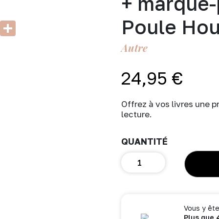
+ marque-
Poule Ho
k
er
atsApp
Email
Partager
Autre
24,95
€
Offrez à vos livres une p
lecture.
quantité
de
Pochette
à
livre
de
Vous y ête
Plus que
poche