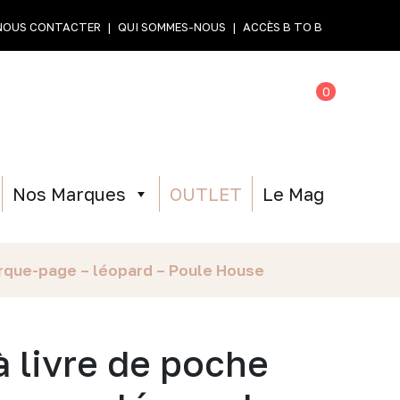
NOUS CONTACTER
QUI SOMMES-NOUS
ACCÈS B TO B
0
Nos Marques
OUTLET
Le Mag
arque-page – léopard – Poule House
à livre de poche