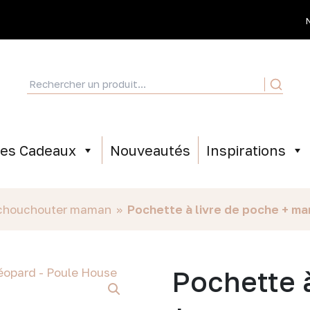
ées Cadeaux
Nouveautés
Inspirations
 chouchouter maman
»
Pochette à livre de poche + m
Pochette 