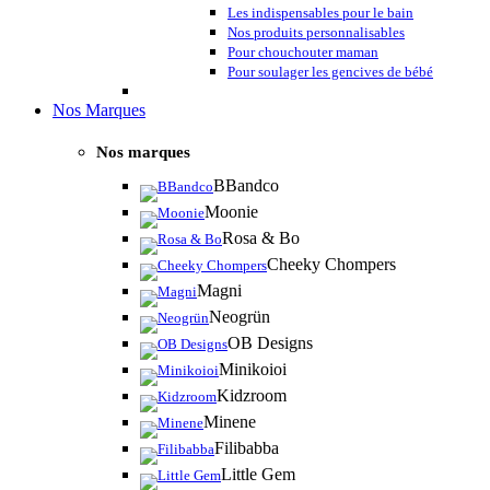
Les indispensables pour le bain
Nos produits personnalisables
Pour chouchouter maman
Pour soulager les gencives de bébé
Nos Marques
Nos marques
BBandco
Moonie
Rosa & Bo
Cheeky Chompers
Magni
Neogrün
OB Designs
Minikoioi
Kidzroom
Minene
Filibabba
Little Gem