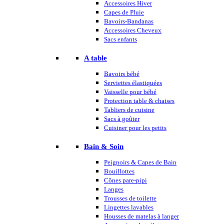
Accessoires Hiver
Capes de Pluie
Bavoirs-Bandanas
Accessoires Cheveux
Sacs enfants
A table
Bavoirs bébé
Serviettes élastiquées
Vaisselle pour bébé
Protection table & chaises
Tabliers de cuisine
Sacs à goûter
Cuisiner pour les petits
Bain & Soin
Peignoirs & Capes de Bain
Bouillottes
Cônes pare-pipi
Langes
Trousses de toilette
Lingettes lavables
Housses de matelas à langer