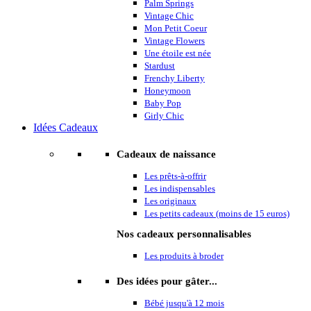
Palm Springs
Vintage Chic
Mon Petit Coeur
Vintage Flowers
Une étoile est née
Stardust
Frenchy Liberty
Honeymoon
Baby Pop
Girly Chic
Idées Cadeaux
Cadeaux de naissance
Les prêts-à-offrir
Les indispensables
Les originaux
Les petits cadeaux (moins de 15 euros)
Nos cadeaux personnalisables
Les produits à broder
Des idées pour gâter...
Bébé jusqu'à 12 mois