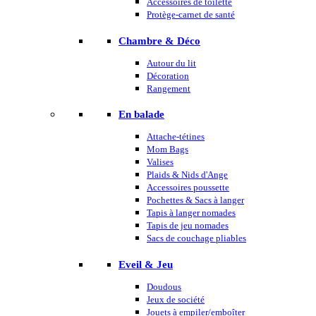
Accessoires de toilette
Protège-carnet de santé
Chambre & Déco
Autour du lit
Décoration
Rangement
En balade
Attache-tétines
Mom Bags
Valises
Plaids & Nids d'Ange
Accessoires poussette
Pochettes & Sacs à langer
Tapis à langer nomades
Tapis de jeu nomades
Sacs de couchage pliables
Eveil & Jeu
Doudous
Jeux de société
Jouets à empiler/emboîter